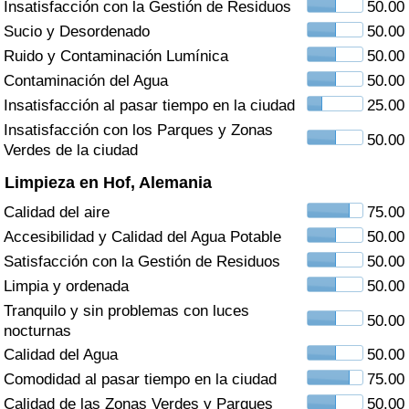
Insatisfacción con la Gestión de Residuos
50.00
Índice de criminalidad por país
Sucio y Desordenado
50.00
Sanidad
Ruido y Contaminación Lumínica
50.00
Contaminación del Agua
50.00
Índice de Sanidad (Actual)
Insatisfacción al pasar tiempo en la ciudad
25.00
Insatisfacción con los Parques y Zonas
50.00
Índice de Sanidad
Verdes de la ciudad
Limpieza en Hof, Alemania
Índice de Sanidad por País
Calidad del aire
75.00
Accesibilidad y Calidad del Agua Potable
50.00
Contaminación
Satisfacción con la Gestión de Residuos
50.00
Limpia y ordenada
50.00
Índice de Contaminación (Actual)
Tranquilo y sin problemas con luces
50.00
nocturnas
Índice de contaminación
Calidad del Agua
50.00
Comodidad al pasar tiempo en la ciudad
75.00
Índice de Contaminación por País
Calidad de las Zonas Verdes y Parques
50.00