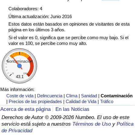
Tráfico
Colaboradores: 4
Última actualización: Junio 2016
Índice de Tráfico
Estos datos están basados en opiniones de visitantes de esta
página en los últimos 3 años.
Índice de Tráfico (Actual)
Si el valor es 0, significa que se percibe como muy bajo. Si el
valor es 100, se percibe como muy alto.
Índice de Tráfico por País
Contaminación
0
120
43.1
Más información:
Coste de vida
|
Delincuencia
|
Clima
|
Sanidad
|
Contaminación
|
Precios de las propiedades
|
Calidad de Vida
|
Tráfico
Acerca de esta página
En las Noticias
Derechos de Autor © 2009-2026 Numbeo. El uso de este
servicio está sujeto a nuestros
Términos de Uso
y
Política
de Privacidad