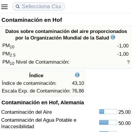
Contaminación en Hof
Coste de vida
Precios de las propiedades
Calidad de Vida
Datos sobre contaminación del aire proporcionados
Índice de Costo de Vida (Actual)
Índice de Precios de Inmuebles (Actual)
Índice de Calidad de Vida
por la Organización Mundial de la Salud
PM
-1,00
10
Índice de Costo de Vida
Índice de Precios de Inmuebles
Índice de Calidad de Vida (Actual)
PM
-1,00
2.5
PM
Nivel de Contaminación:
?
10
Índice de costo de vida por país
Índice de Precios de Inmuebles por País
Índice de calidad de vida por país
Índice
en aqaba
Delincuencia
Índice de contaminación:
43,10
Escala Exp. de Contaminación:
76,86
Calificación del Índice de Criminalidad
Contaminación en Hof, Alemania
(Actual)
Contaminación del Aire
25.00
Índice de Criminalidad
Contaminación del Agua Potable e
50.00
Inaccesibilidad