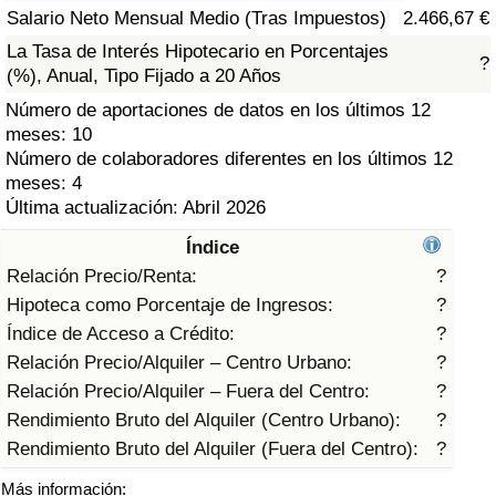
Índice de criminalidad por país
Salario Neto Mensual Medio (Tras Impuestos)
2.466,67 €
La Tasa de Interés Hipotecario en Porcentajes
?
Sanidad
(%), Anual, Tipo Fijado a 20 Años
Número de aportaciones de datos en los últimos 12
Índice de Sanidad (Actual)
meses: 10
Número de colaboradores diferentes en los últimos 12
Índice de Sanidad
meses: 4
Última actualización: Abril 2026
Índice de Sanidad por País
Índice
Relación Precio/Renta:
?
Contaminación
Hipoteca como Porcentaje de Ingresos:
?
Índice de Acceso a Crédito:
?
Índice de Contaminación (Actual)
Relación Precio/Alquiler – Centro Urbano:
?
Relación Precio/Alquiler – Fuera del Centro:
?
Índice de contaminación
Rendimiento Bruto del Alquiler (Centro Urbano):
?
Rendimiento Bruto del Alquiler (Fuera del Centro):
?
Índice de Contaminación por País
Más información: