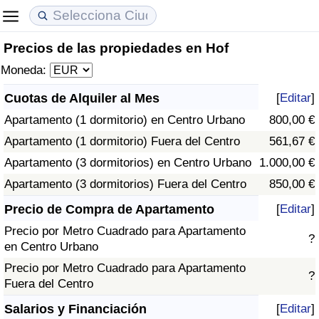
Precios de las propiedades en Hof
Coste de vida
Precios de las propiedades
Calidad de Vida
Moneda:
Índice de Costo de Vida (Actual)
Índice de Precios de Inmuebles (Actual)
Índice de Calidad de Vida
Cuotas de Alquiler al Mes
[
Editar
]
Apartamento (1 dormitorio) en Centro Urbano
800,00 €
Índice de Costo de Vida
Índice de Precios de Inmuebles
Índice de Calidad de Vida (Actual)
Apartamento (1 dormitorio) Fuera del Centro
561,67 €
Índice de costo de vida por país
Índice de Precios de Inmuebles por País
Índice de calidad de vida por país
Apartamento (3 dormitorios) en Centro Urbano
1.000,00 €
Apartamento (3 dormitorios) Fuera del Centro
850,00 €
en aqaba
Delincuencia
Precio de Compra de Apartamento
[
Editar
]
Precio por Metro Cuadrado para Apartamento
Calificación del Índice de Criminalidad
?
en Centro Urbano
(Actual)
Precio por Metro Cuadrado para Apartamento
?
Fuera del Centro
Índice de Criminalidad
Salarios y Financiación
[
Editar
]