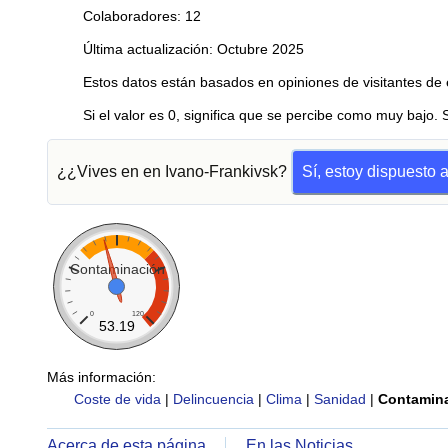
Colaboradores: 12
Última actualización: Octubre 2025
Estos datos están basados en opiniones de visitantes de 
Si el valor es 0, significa que se percibe como muy bajo. 
¿¿Vives en en Ivano-Frankivsk?
Sí, estoy dispuesto 
Contaminación
0
120
53.19
Más información:
Coste de vida
|
Delincuencia
|
Clima
|
Sanidad
|
Contamin
Acerca de esta página
En las Noticias