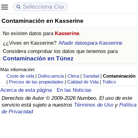
Contaminación en Kasserine
Coste de vida
Precios de las propiedades
Calidad de Vida
No existen datos para
Kasserine
.
Índice de Costo de Vida (Actual)
Índice de Precios de Inmuebles (Actual)
Índice de Calidad de Vida
¿¿Vives en
Kasserine
?
Añadir datospara Kasserine
Considera comprobar los datos que tenemos para
Índice de Costo de Vida
Índice de Precios de Inmuebles
Índice de Calidad de Vida (Actual)
Contaminación en Túnez
Más información:
Índice de costo de vida por país
Índice de Precios de Inmuebles por País
Índice de calidad de vida por país
Coste de vida
|
Delincuencia
|
Clima
|
Sanidad
|
Contaminación
|
Precios de las propiedades
|
Calidad de Vida
|
Tráfico
en aqaba
Delincuencia
Acerca de esta página
En las Noticias
Derechos de Autor © 2009-2026 Numbeo. El uso de este
Calificación del Índice de Criminalidad
servicio está sujeto a nuestros
Términos de Uso
y
Política
(Actual)
de Privacidad
Índice de Criminalidad