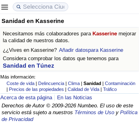
Sanidad en Kasserine
Coste de vida
Precios de las propiedades
Calidad de Vida
Necesitamos más colaboradores para
Kasserine
mejorar
Índice de Costo de Vida (Actual)
Índice de Precios de Inmuebles (Actual)
Índice de Calidad de Vida
la calidad de nuestros datos.
¿¿Vives en
Kasserine
?
Añadir datospara Kasserine
Índice de Costo de Vida
Índice de Precios de Inmuebles
Índice de Calidad de Vida (Actual)
Considera comprobar los datos que tenemos para
Sanidad en Túnez
Índice de costo de vida por país
Índice de Precios de Inmuebles por País
Índice de calidad de vida por país
Más información:
Coste de vida
|
Delincuencia
|
Clima
|
Sanidad
|
Contaminación
en aqaba
Delincuencia
|
Precios de las propiedades
|
Calidad de Vida
|
Tráfico
Acerca de esta página
En las Noticias
Calificación del Índice de Criminalidad
Derechos de Autor © 2009-2026 Numbeo. El uso de este
(Actual)
servicio está sujeto a nuestros
Términos de Uso
y
Política
de Privacidad
Índice de Criminalidad