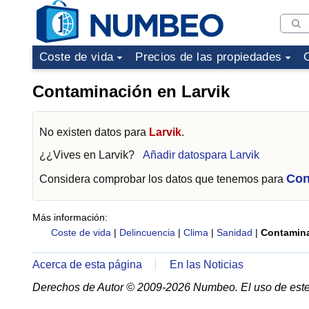
Coste de vida
Precios de las propiedades
Contaminación en Larvik
No existen datos para
Larvik
.
¿¿Vives en
Larvik
?
Añadir datospara Larvik
Con
Considera comprobar los datos que tenemos para
Más información:
Coste de vida
|
Delincuencia
|
Clima
|
Sanidad
|
Contamin
Acerca de esta página
En las Noticias
Derechos de Autor © 2009-2026 Numbeo. El uso de este 