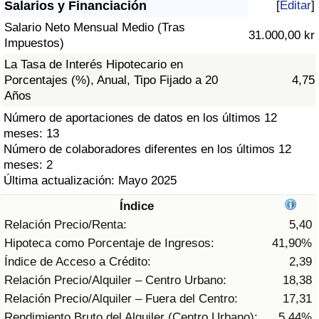
Salarios y Financiación
[
Editar
]
Índice de criminalidad por país
Salario Neto Mensual Medio (Tras
31.000,00 kr
Sanidad
Impuestos)
La Tasa de Interés Hipotecario en
Índice de Sanidad (Actual)
Porcentajes (%), Anual, Tipo Fijado a 20
4,75
Años
Índice de Sanidad
Número de aportaciones de datos en los últimos 12
meses: 13
Número de colaboradores diferentes en los últimos 12
Índice de Sanidad por País
meses: 2
Última actualización: Mayo 2025
Contaminación
Índice
Índice de Contaminación (Actual)
Relación Precio/Renta:
5,40
Hipoteca como Porcentaje de Ingresos:
41,90%
Índice de contaminación
Índice de Acceso a Crédito:
2,39
Relación Precio/Alquiler – Centro Urbano:
18,38
Índice de Contaminación por País
Relación Precio/Alquiler – Fuera del Centro:
17,31
Rendimiento Bruto del Alquiler (Centro Urbano):
5,44%