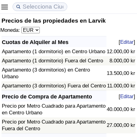
Precios de las propiedades en Larvik
Coste de vida
Precios de las propiedades
Calidad de Vida
Moneda:
Índice de Costo de Vida (Actual)
Índice de Precios de Inmuebles (Actual)
Índice de Calidad de Vida
Cuotas de Alquiler al Mes
[
Editar
]
Apartamento (1 dormitorio) en Centro Urbano
12.000,00 kr
Índice de Costo de Vida
Índice de Precios de Inmuebles
Índice de Calidad de Vida (Actual)
Apartamento (1 dormitorio) Fuera del Centro
8.000,00 kr
Índice de costo de vida por país
Índice de Precios de Inmuebles por País
Índice de calidad de vida por país
Apartamento (3 dormitorios) en Centro
13.500,00 kr
Urbano
en aqaba
Delincuencia
Apartamento (3 dormitorios) Fuera del Centro
11.000,00 kr
Precio de Compra de Apartamento
[
Editar
]
Calificación del Índice de Criminalidad
Precio por Metro Cuadrado para Apartamento
(Actual)
40.000,00 kr
en Centro Urbano
Precio por Metro Cuadrado para Apartamento
Índice de Criminalidad
27.000,00 kr
Fuera del Centro