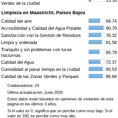
13.16
Índice de criminalidad por país
Verdes de la ciudad
Limpieza en Maastricht, Países Bajos
Sanidad
Calidad del aire
69.74
Accesibilidad y Calidad del Agua Potable
90.79
Índice de Sanidad (Actual)
Satisfacción con la Gestión de Residuos
76.32
Limpia y ordenada
81.58
Índice de Sanidad
Tranquilo y sin problemas con luces
65.79
nocturnas
Índice de Sanidad por País
Calidad del Agua
72.37
Comodidad al pasar tiempo en la ciudad
85.53
Contaminación
Calidad de las Zonas Verdes y Parques
86.84
Índice de Contaminación (Actual)
Colaboradores: 19
Última actualización: Junio 2026
Índice de contaminación
Estos datos están basados en opiniones de visitantes de esta
página en los últimos 3 años.
Índice de Contaminación por País
Si el valor es 0, significa que se percibe como muy bajo. Si el
valor es 100, se percibe como muy alto.