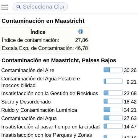
Contaminación en Maastricht
Coste de vida
Precios de las propiedades
Calidad de Vida
Índice
Índice de Costo de Vida (Actual)
Índice de Precios de Inmuebles (Actual)
Índice de Calidad de Vida
Índice de contaminación:
27,86
Escala Exp. de Contaminación:
46,78
Índice de Costo de Vida
Índice de Precios de Inmuebles
Índice de Calidad de Vida (Actual)
Contaminación en Maastricht, Países Bajos
Contaminación del Aire
30.26
Índice de costo de vida por país
Índice de Precios de Inmuebles por País
Índice de calidad de vida por país
Contaminación del Agua Potable e
9.21
Inaccesibilidad
en aqaba
Delincuencia
Insatisfacción con la Gestión de Residuos
23.68
Sucio y Desordenado
18.42
Calificación del Índice de Criminalidad
(Actual)
Ruido y Contaminación Lumínica
34.21
Contaminación del Agua
27.63
Índice de Criminalidad
Insatisfacción al pasar tiempo en la ciudad
14.47
Insatisfacción con los Parques y Zonas