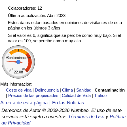
Tráfico
Colaboradores: 12
Última actualización: Abril 2023
Índice de Tráfico
Estos datos están basados en opiniones de visitantes de esta
página en los últimos 3 años.
Índice de Tráfico (Actual)
Si el valor es 0, significa que se percibe como muy bajo. Si el
valor es 100, se percibe como muy alto.
Índice de Tráfico por País
Contaminación
0
120
22.08
Más información:
Coste de vida
|
Delincuencia
|
Clima
|
Sanidad
|
Contaminación
|
Precios de las propiedades
|
Calidad de Vida
|
Tráfico
Acerca de esta página
En las Noticias
Derechos de Autor © 2009-2026 Numbeo. El uso de este
servicio está sujeto a nuestros
Términos de Uso
y
Política
de Privacidad