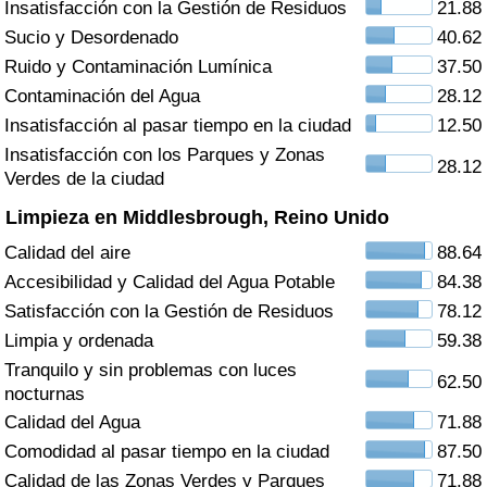
Insatisfacción con la Gestión de Residuos
21.88
Índice de criminalidad por país
Sucio y Desordenado
40.62
Sanidad
Ruido y Contaminación Lumínica
37.50
Contaminación del Agua
28.12
Índice de Sanidad (Actual)
Insatisfacción al pasar tiempo en la ciudad
12.50
Insatisfacción con los Parques y Zonas
28.12
Índice de Sanidad
Verdes de la ciudad
Limpieza en Middlesbrough, Reino Unido
Índice de Sanidad por País
Calidad del aire
88.64
Accesibilidad y Calidad del Agua Potable
84.38
Contaminación
Satisfacción con la Gestión de Residuos
78.12
Limpia y ordenada
59.38
Índice de Contaminación (Actual)
Tranquilo y sin problemas con luces
62.50
nocturnas
Índice de contaminación
Calidad del Agua
71.88
Comodidad al pasar tiempo en la ciudad
87.50
Índice de Contaminación por País
Calidad de las Zonas Verdes y Parques
71.88