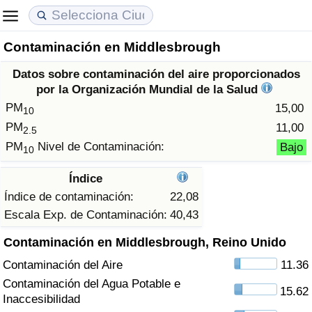
Contaminación en Middlesbrough
Coste de vida
Precios de las propiedades
Calidad de Vida
Datos sobre contaminación del aire proporcionados
Índice de Costo de Vida (Actual)
Índice de Precios de Inmuebles (Actual)
Índice de Calidad de Vida
por la Organización Mundial de la Salud
PM
15,00
10
Índice de Costo de Vida
Índice de Precios de Inmuebles
Índice de Calidad de Vida (Actual)
PM
11,00
2.5
PM
Nivel de Contaminación:
Bajo
10
Índice de costo de vida por país
Índice de Precios de Inmuebles por País
Índice de calidad de vida por país
Índice
en aqaba
Delincuencia
Índice de contaminación:
22,08
Escala Exp. de Contaminación:
40,43
Calificación del Índice de Criminalidad
Contaminación en Middlesbrough, Reino Unido
(Actual)
Contaminación del Aire
11.36
Índice de Criminalidad
Contaminación del Agua Potable e
15.62
Inaccesibilidad