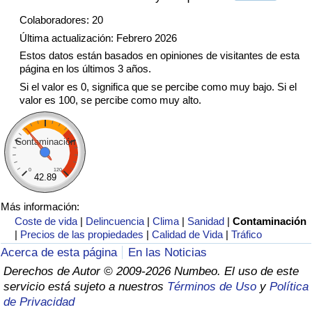
Tráfico
Colaboradores: 20
Última actualización: Febrero 2026
Índice de Tráfico
Estos datos están basados en opiniones de visitantes de esta
página en los últimos 3 años.
Índice de Tráfico (Actual)
Si el valor es 0, significa que se percibe como muy bajo. Si el
valor es 100, se percibe como muy alto.
Índice de Tráfico por País
Contaminación
0
120
42.89
Más información:
Coste de vida
|
Delincuencia
|
Clima
|
Sanidad
|
Contaminación
|
Precios de las propiedades
|
Calidad de Vida
|
Tráfico
Acerca de esta página
En las Noticias
Derechos de Autor © 2009-2026 Numbeo. El uso de este
servicio está sujeto a nuestros
Términos de Uso
y
Política
de Privacidad