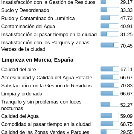
Insatisfacción con la Gestión de Residuos
29.17
Índice de criminalidad por país
Sucio y Desordenado
33.33
Sanidad
Ruido y Contaminación Lumínica
47.73
Contaminación del Agua
40.91
Índice de Sanidad (Actual)
Insatisfacción al pasar tiempo en la ciudad
31.25
Insatisfacción con los Parques y Zonas
70.45
Índice de Sanidad
Verdes de la ciudad
Limpieza en Murcia, España
Índice de Sanidad por País
Calidad del aire
67.11
Accesibilidad y Calidad del Agua Potable
66.67
Contaminación
Satisfacción con la Gestión de Residuos
70.83
Limpia y ordenada
66.67
Índice de Contaminación (Actual)
Tranquilo y sin problemas con luces
52.27
nocturnas
Índice de contaminación
Calidad del Agua
59.09
Comodidad al pasar tiempo en la ciudad
68.75
Índice de Contaminación por País
Calidad de las Zonas Verdes y Parques
29.55