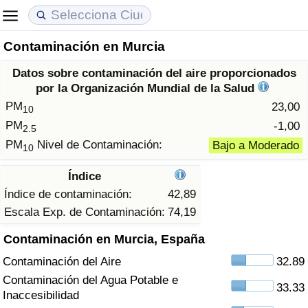
Contaminación en Murcia
Coste de vida
Precios de las propiedades
Calidad de Vida
Datos sobre contaminación del aire proporcionados
Índice de Costo de Vida (Actual)
Índice de Precios de Inmuebles (Actual)
Índice de Calidad de Vida
por la Organización Mundial de la Salud
PM
23,00
10
Índice de Costo de Vida
Índice de Precios de Inmuebles
Índice de Calidad de Vida (Actual)
PM
-1,00
2.5
PM
Nivel de Contaminación:
Bajo a Moderado
10
Índice de costo de vida por país
Índice de Precios de Inmuebles por País
Índice de calidad de vida por país
Índice
en aqaba
Delincuencia
Índice de contaminación:
42,89
Escala Exp. de Contaminación:
74,19
Calificación del Índice de Criminalidad
Contaminación en Murcia, España
(Actual)
Contaminación del Aire
32.89
Índice de Criminalidad
Contaminación del Agua Potable e
33.33
Inaccesibilidad