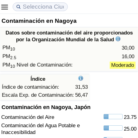
Contaminación en Nagoya
Coste de vida
Precios de las propiedades
Calidad de Vida
Datos sobre contaminación del aire proporcionados
Índice de Costo de Vida (Actual)
Índice de Precios de Inmuebles (Actual)
Índice de Calidad de Vida
por la Organización Mundial de la Salud
PM
30,00
10
Índice de Costo de Vida
Índice de Precios de Inmuebles
Índice de Calidad de Vida (Actual)
PM
16,00
2.5
PM
Nivel de Contaminación:
Moderado
10
Índice de costo de vida por país
Índice de Precios de Inmuebles por País
Índice de calidad de vida por país
Índice
en aqaba
Delincuencia
Índice de contaminación:
31,53
Escala Exp. de Contaminación:
56,47
Calificación del Índice de Criminalidad
Contaminación en Nagoya, Japón
(Actual)
Contaminación del Aire
23.75
Índice de Criminalidad
Contaminación del Agua Potable e
25.00
Inaccesibilidad