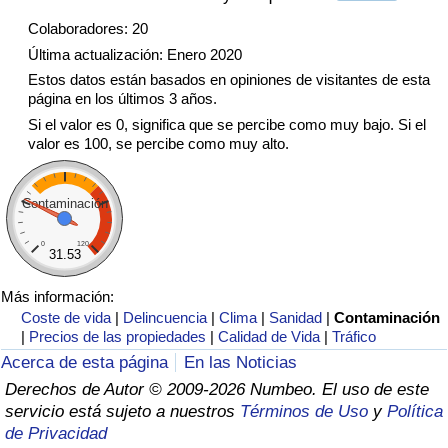
Tráfico
Colaboradores: 20
Última actualización: Enero 2020
Índice de Tráfico
Estos datos están basados en opiniones de visitantes de esta
página en los últimos 3 años.
Índice de Tráfico (Actual)
Si el valor es 0, significa que se percibe como muy bajo. Si el
valor es 100, se percibe como muy alto.
Índice de Tráfico por País
Contaminación
0
120
31.53
Más información:
Coste de vida
|
Delincuencia
|
Clima
|
Sanidad
|
Contaminación
|
Precios de las propiedades
|
Calidad de Vida
|
Tráfico
Acerca de esta página
En las Noticias
Derechos de Autor © 2009-2026 Numbeo. El uso de este
servicio está sujeto a nuestros
Términos de Uso
y
Política
de Privacidad