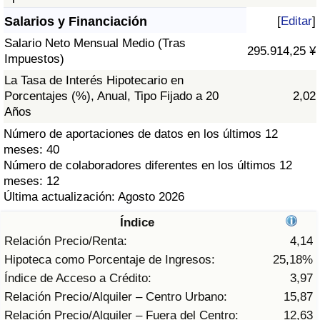
Índice de criminalidad por país
Salarios y Financiación
[
Editar
]
Sanidad
Salario Neto Mensual Medio (Tras
295.914,25 ¥
Impuestos)
Índice de Sanidad (Actual)
La Tasa de Interés Hipotecario en
Porcentajes (%), Anual, Tipo Fijado a 20
2,02
Años
Índice de Sanidad
Número de aportaciones de datos en los últimos 12
meses: 40
Índice de Sanidad por País
Número de colaboradores diferentes en los últimos 12
meses: 12
Contaminación
Última actualización: Agosto 2026
Índice
Índice de Contaminación (Actual)
Relación Precio/Renta:
4,14
Hipoteca como Porcentaje de Ingresos:
25,18%
Índice de contaminación
Índice de Acceso a Crédito:
3,97
Relación Precio/Alquiler – Centro Urbano:
15,87
Índice de Contaminación por País
Relación Precio/Alquiler – Fuera del Centro:
12,63