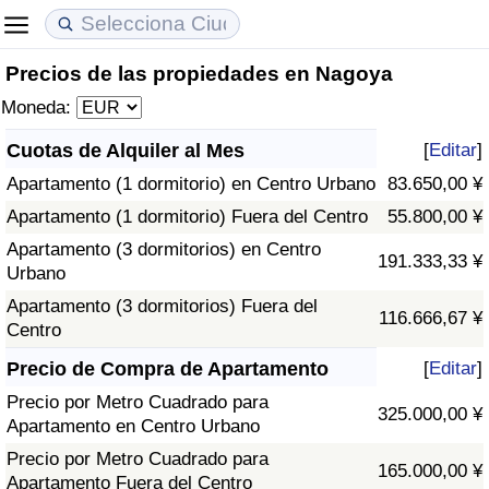
Precios de las propiedades en Nagoya
Coste de vida
Precios de las propiedades
Calidad de Vida
Moneda:
Índice de Costo de Vida (Actual)
Índice de Precios de Inmuebles (Actual)
Índice de Calidad de Vida
Cuotas de Alquiler al Mes
[
Editar
]
Apartamento (1 dormitorio) en Centro Urbano
83.650,00 ¥
Índice de Costo de Vida
Índice de Precios de Inmuebles
Índice de Calidad de Vida (Actual)
Apartamento (1 dormitorio) Fuera del Centro
55.800,00 ¥
Índice de costo de vida por país
Índice de Precios de Inmuebles por País
Índice de calidad de vida por país
Apartamento (3 dormitorios) en Centro
191.333,33 ¥
Urbano
en aqaba
Delincuencia
Apartamento (3 dormitorios) Fuera del
116.666,67 ¥
Centro
Calificación del Índice de Criminalidad
Precio de Compra de Apartamento
[
Editar
]
(Actual)
Precio por Metro Cuadrado para
325.000,00 ¥
Apartamento en Centro Urbano
Índice de Criminalidad
Precio por Metro Cuadrado para
165.000,00 ¥
Apartamento Fuera del Centro