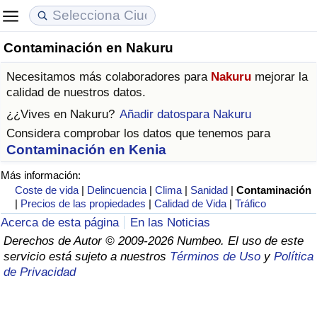
Contaminación en Nakuru
Coste de vida
Precios de las propiedades
Calidad de Vida
Necesitamos más colaboradores para
Nakuru
mejorar la
Índice de Costo de Vida (Actual)
Índice de Precios de Inmuebles (Actual)
Índice de Calidad de Vida
calidad de nuestros datos.
¿¿Vives en
Nakuru
?
Añadir datospara Nakuru
Índice de Costo de Vida
Índice de Precios de Inmuebles
Índice de Calidad de Vida (Actual)
Considera comprobar los datos que tenemos para
Contaminación en Kenia
Índice de costo de vida por país
Índice de Precios de Inmuebles por País
Índice de calidad de vida por país
Más información:
Coste de vida
|
Delincuencia
|
Clima
|
Sanidad
|
Contaminación
en aqaba
Delincuencia
|
Precios de las propiedades
|
Calidad de Vida
|
Tráfico
Acerca de esta página
En las Noticias
Calificación del Índice de Criminalidad
Derechos de Autor © 2009-2026 Numbeo. El uso de este
(Actual)
servicio está sujeto a nuestros
Términos de Uso
y
Política
de Privacidad
Índice de Criminalidad