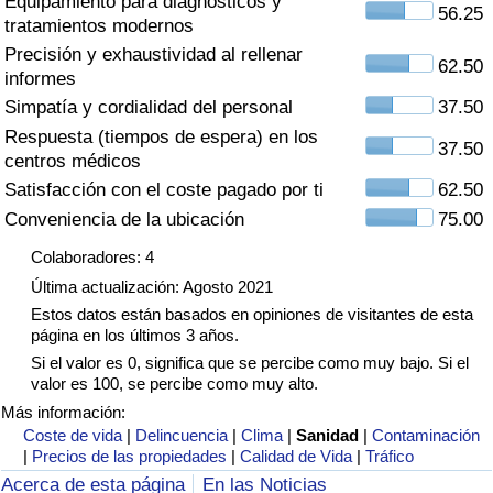
Equipamiento para diagnósticos y
Índice de criminalidad por país
56.25
tratamientos modernos
Precisión y exhaustividad al rellenar
Sanidad
62.50
informes
Simpatía y cordialidad del personal
37.50
Índice de Sanidad (Actual)
Respuesta (tiempos de espera) en los
37.50
centros médicos
Índice de Sanidad
Satisfacción con el coste pagado por ti
62.50
Conveniencia de la ubicación
75.00
Índice de Sanidad por País
Colaboradores: 4
Última actualización: Agosto 2021
Contaminación
Estos datos están basados en opiniones de visitantes de esta
página en los últimos 3 años.
Índice de Contaminación (Actual)
Si el valor es 0, significa que se percibe como muy bajo. Si el
valor es 100, se percibe como muy alto.
Índice de contaminación
Más información:
Coste de vida
|
Delincuencia
|
Clima
|
Sanidad
|
Contaminación
|
Precios de las propiedades
|
Calidad de Vida
|
Tráfico
Índice de Contaminación por País
Acerca de esta página
En las Noticias