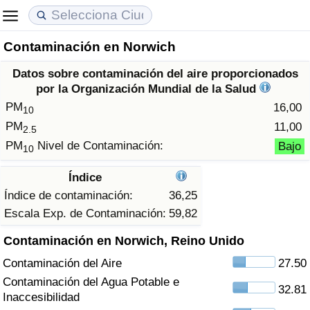
Contaminación en Norwich
Coste de vida
Precios de las propiedades
Calidad de Vida
Datos sobre contaminación del aire proporcionados
Índice de Costo de Vida (Actual)
Índice de Precios de Inmuebles (Actual)
Índice de Calidad de Vida
por la Organización Mundial de la Salud
PM
16,00
10
Índice de Costo de Vida
Índice de Precios de Inmuebles
Índice de Calidad de Vida (Actual)
PM
11,00
2.5
PM
Nivel de Contaminación:
Bajo
10
Índice de costo de vida por país
Índice de Precios de Inmuebles por País
Índice de calidad de vida por país
Índice
en aqaba
Delincuencia
Índice de contaminación:
36,25
Escala Exp. de Contaminación:
59,82
Calificación del Índice de Criminalidad
Contaminación en Norwich, Reino Unido
(Actual)
Contaminación del Aire
27.50
Índice de Criminalidad
Contaminación del Agua Potable e
32.81
Inaccesibilidad