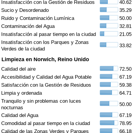
Insatisfacción con la Gestión de Residuos
40.62
Índice de criminalidad por país
Sucio y Desordenado
35.29
Sanidad
Ruido y Contaminación Lumínica
50.00
Contaminación del Agua
32.81
Índice de Sanidad (Actual)
Insatisfacción al pasar tiempo en la ciudad
21.05
Insatisfacción con los Parques y Zonas
33.82
Índice de Sanidad
Verdes de la ciudad
Limpieza en Norwich, Reino Unido
Índice de Sanidad por País
Calidad del aire
72.50
Accesibilidad y Calidad del Agua Potable
67.19
Contaminación
Satisfacción con la Gestión de Residuos
59.38
Limpia y ordenada
64.71
Índice de Contaminación (Actual)
Tranquilo y sin problemas con luces
50.00
nocturnas
Índice de contaminación
Calidad del Agua
67.19
Comodidad al pasar tiempo en la ciudad
78.95
Índice de Contaminación por País
Calidad de las Zonas Verdes y Parques
66.18