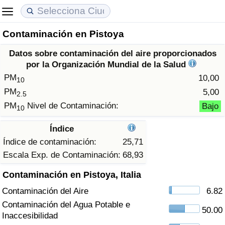
Contaminación en Pistoya
Coste de vida
Precios de las propiedades
Calidad de Vida
Datos sobre contaminación del aire proporcionados
Índice de Costo de Vida (Actual)
Índice de Precios de Inmuebles (Actual)
Índice de Calidad de Vida
por la Organización Mundial de la Salud
PM
10,00
10
Índice de Costo de Vida
Índice de Precios de Inmuebles
Índice de Calidad de Vida (Actual)
PM
5,00
2.5
PM
Nivel de Contaminación:
Bajo
10
Índice de costo de vida por país
Índice de Precios de Inmuebles por País
Índice de calidad de vida por país
Índice
en aqaba
Delincuencia
Índice de contaminación:
25,71
Escala Exp. de Contaminación:
68,93
Calificación del Índice de Criminalidad
Contaminación en Pistoya, Italia
(Actual)
Contaminación del Aire
6.82
Índice de Criminalidad
Contaminación del Agua Potable e
50.00
Inaccesibilidad