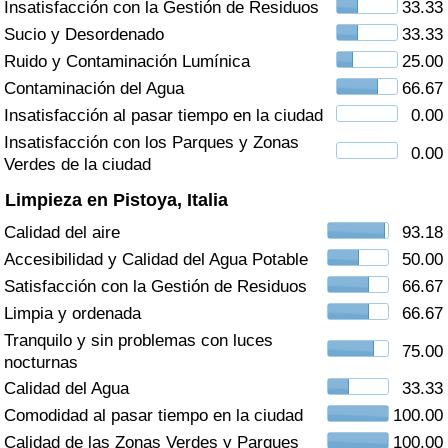
Insatisfacción con la Gestión de Residuos
33.33
Índice de criminalidad por país
Sucio y Desordenado
33.33
Sanidad
Ruido y Contaminación Lumínica
25.00
Contaminación del Agua
66.67
Índice de Sanidad (Actual)
Insatisfacción al pasar tiempo en la ciudad
0.00
Insatisfacción con los Parques y Zonas
0.00
Índice de Sanidad
Verdes de la ciudad
Limpieza en Pistoya, Italia
Índice de Sanidad por País
Calidad del aire
93.18
Accesibilidad y Calidad del Agua Potable
50.00
Contaminación
Satisfacción con la Gestión de Residuos
66.67
Limpia y ordenada
66.67
Índice de Contaminación (Actual)
Tranquilo y sin problemas con luces
75.00
nocturnas
Índice de contaminación
Calidad del Agua
33.33
Comodidad al pasar tiempo en la ciudad
100.00
Índice de Contaminación por País
Calidad de las Zonas Verdes y Parques
100.00