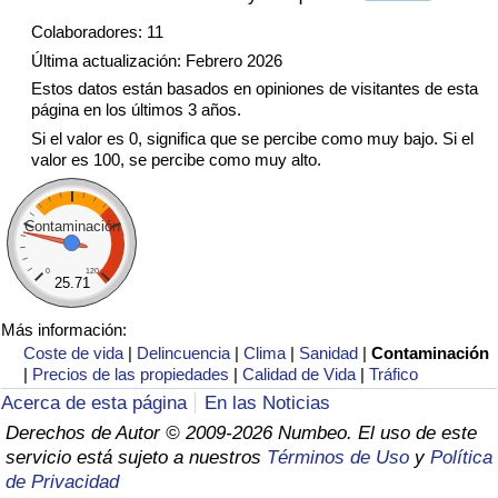
Tráfico
Colaboradores: 11
Última actualización: Febrero 2026
Índice de Tráfico
Estos datos están basados en opiniones de visitantes de esta
página en los últimos 3 años.
Índice de Tráfico (Actual)
Si el valor es 0, significa que se percibe como muy bajo. Si el
valor es 100, se percibe como muy alto.
Índice de Tráfico por País
Contaminación
0
120
25.71
Más información:
Coste de vida
|
Delincuencia
|
Clima
|
Sanidad
|
Contaminación
|
Precios de las propiedades
|
Calidad de Vida
|
Tráfico
Acerca de esta página
En las Noticias
Derechos de Autor © 2009-2026 Numbeo. El uso de este
servicio está sujeto a nuestros
Términos de Uso
y
Política
de Privacidad