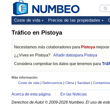
Coste de vida
Precios de las propiedades
Tráfico en Pistoya
Necesitamos más colaboradores para
Pistoya
mejorar 
¿¿Vives en
Pistoya
?
Añadir datospara Pistoya
Tráf
Considera comprobar los datos que tenemos para
Más información:
Coste de vida
|
Delincuencia
|
Clima
|
Sanidad
|
Contamina
Acerca de esta página
En las Noticias
Derechos de Autor © 2009-2026 Numbeo. El uso de este 