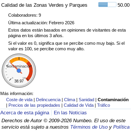
Calidad de las Zonas Verdes y Parques
50.00
Tráfico
Colaboradores: 9
Índice de Tráfico
Última actualización: Febrero 2026
Estos datos están basados en opiniones de visitantes de esta
Índice de Tráfico (Actual)
página en los últimos 3 años.
Si el valor es 0, significa que se percibe como muy bajo. Si el
valor es 100, se percibe como muy alto.
Índice de Tráfico por País
Contaminación
0
120
38.97
Más información:
Coste de vida
|
Delincuencia
|
Clima
|
Sanidad
|
Contaminación
|
Precios de las propiedades
|
Calidad de Vida
|
Tráfico
Acerca de esta página
En las Noticias
Derechos de Autor © 2009-2026 Numbeo. El uso de este
servicio está sujeto a nuestros
Términos de Uso
y
Política