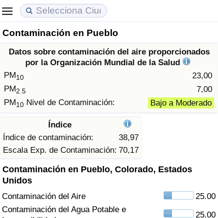
Contaminación en Pueblo
Coste de vida
Precios de las propiedades
Calidad de Vida
Datos sobre contaminación del aire proporcionados
Índice de Costo de Vida (Actual)
Índice de Precios de Inmuebles (Actual)
Índice de Calidad de Vida
por la Organización Mundial de la Salud
PM
23,00
10
Índice de Costo de Vida
Índice de Precios de Inmuebles
Índice de Calidad de Vida (Actual)
PM
7,00
2.5
PM
Nivel de Contaminación:
Bajo a Moderado
10
Índice de costo de vida por país
Índice de Precios de Inmuebles por País
Índice de calidad de vida por país
Índice
en aqaba
Delincuencia
Índice de contaminación:
38,97
Escala Exp. de Contaminación:
70,17
Calificación del Índice de Criminalidad
Contaminación en Pueblo, Colorado, Estados
(Actual)
Unidos
Contaminación del Aire
25.00
Índice de Criminalidad
Contaminación del Agua Potable e
25.00