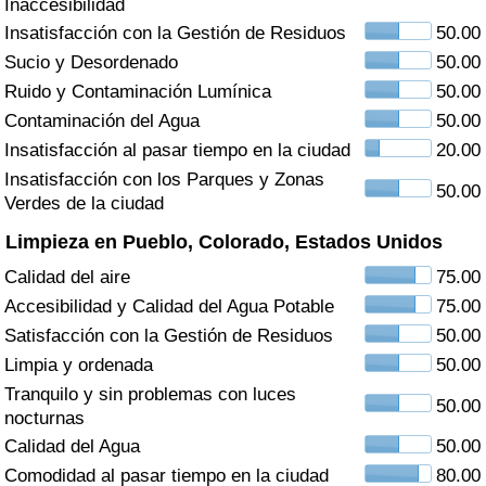
Inaccesibilidad
Índice de criminalidad por país
Insatisfacción con la Gestión de Residuos
50.00
Sucio y Desordenado
50.00
Sanidad
Ruido y Contaminación Lumínica
50.00
Índice de Sanidad (Actual)
Contaminación del Agua
50.00
Insatisfacción al pasar tiempo en la ciudad
20.00
Índice de Sanidad
Insatisfacción con los Parques y Zonas
50.00
Verdes de la ciudad
Índice de Sanidad por País
Limpieza en Pueblo, Colorado, Estados Unidos
Calidad del aire
75.00
Contaminación
Accesibilidad y Calidad del Agua Potable
75.00
Satisfacción con la Gestión de Residuos
50.00
Índice de Contaminación (Actual)
Limpia y ordenada
50.00
Tranquilo y sin problemas con luces
Índice de contaminación
50.00
nocturnas
Calidad del Agua
50.00
Índice de Contaminación por País
Comodidad al pasar tiempo en la ciudad
80.00