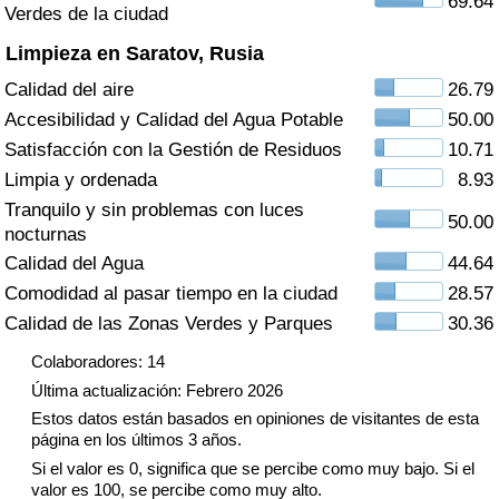
69.64
Índice de criminalidad por país
Verdes de la ciudad
Limpieza en Saratov, Rusia
Sanidad
Calidad del aire
26.79
Accesibilidad y Calidad del Agua Potable
50.00
Índice de Sanidad (Actual)
Satisfacción con la Gestión de Residuos
10.71
Limpia y ordenada
8.93
Índice de Sanidad
Tranquilo y sin problemas con luces
50.00
nocturnas
Índice de Sanidad por País
Calidad del Agua
44.64
Comodidad al pasar tiempo en la ciudad
28.57
Contaminación
Calidad de las Zonas Verdes y Parques
30.36
Índice de Contaminación (Actual)
Colaboradores: 14
Última actualización: Febrero 2026
Índice de contaminación
Estos datos están basados en opiniones de visitantes de esta
página en los últimos 3 años.
Índice de Contaminación por País
Si el valor es 0, significa que se percibe como muy bajo. Si el
valor es 100, se percibe como muy alto.