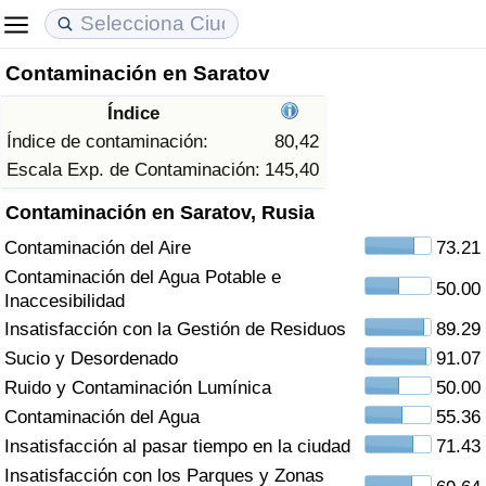
Contaminación en Saratov
Coste de vida
Precios de las propiedades
Calidad de Vida
Índice
Índice de Costo de Vida (Actual)
Índice de Precios de Inmuebles (Actual)
Índice de Calidad de Vida
Índice de contaminación:
80,42
Escala Exp. de Contaminación:
145,40
Índice de Costo de Vida
Índice de Precios de Inmuebles
Índice de Calidad de Vida (Actual)
Contaminación en Saratov, Rusia
Contaminación del Aire
73.21
Índice de costo de vida por país
Índice de Precios de Inmuebles por País
Índice de calidad de vida por país
Contaminación del Agua Potable e
50.00
Inaccesibilidad
en aqaba
Delincuencia
Insatisfacción con la Gestión de Residuos
89.29
Sucio y Desordenado
91.07
Calificación del Índice de Criminalidad
(Actual)
Ruido y Contaminación Lumínica
50.00
Contaminación del Agua
55.36
Índice de Criminalidad
Insatisfacción al pasar tiempo en la ciudad
71.43
Insatisfacción con los Parques y Zonas