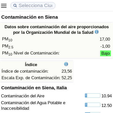
Contaminación en Siena
Coste de vida
Precios de las propiedades
Calidad de Vida
Datos sobre contaminación del aire proporcionados
Índice de Costo de Vida (Actual)
Índice de Precios de Inmuebles (Actual)
Índice de Calidad de Vida
por la Organización Mundial de la Salud
PM
17,00
10
Índice de Costo de Vida
Índice de Precios de Inmuebles
Índice de Calidad de Vida (Actual)
PM
-1,00
2.5
PM
Nivel de Contaminación:
Bajo
10
Índice de costo de vida por país
Índice de Precios de Inmuebles por País
Índice de calidad de vida por país
Índice
en aqaba
Delincuencia
Índice de contaminación:
23,56
Escala Exp. de Contaminación:
52,25
Calificación del Índice de Criminalidad
Contaminación en Siena, Italia
(Actual)
Contaminación del Aire
10.94
Índice de Criminalidad
Contaminación del Agua Potable e
12.50
Inaccesibilidad