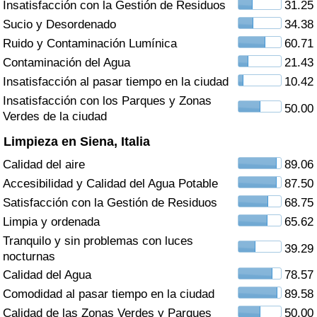
Insatisfacción con la Gestión de Residuos
31.25
Índice de criminalidad por país
Sucio y Desordenado
34.38
Sanidad
Ruido y Contaminación Lumínica
60.71
Contaminación del Agua
21.43
Índice de Sanidad (Actual)
Insatisfacción al pasar tiempo en la ciudad
10.42
Insatisfacción con los Parques y Zonas
50.00
Índice de Sanidad
Verdes de la ciudad
Limpieza en Siena, Italia
Índice de Sanidad por País
Calidad del aire
89.06
Accesibilidad y Calidad del Agua Potable
87.50
Contaminación
Satisfacción con la Gestión de Residuos
68.75
Limpia y ordenada
65.62
Índice de Contaminación (Actual)
Tranquilo y sin problemas con luces
39.29
nocturnas
Índice de contaminación
Calidad del Agua
78.57
Comodidad al pasar tiempo en la ciudad
89.58
Índice de Contaminación por País
Calidad de las Zonas Verdes y Parques
50.00