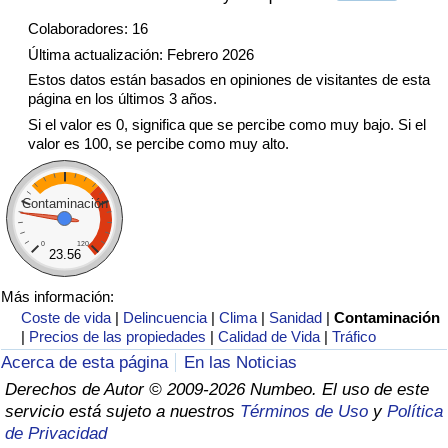
Tráfico
Colaboradores: 16
Última actualización: Febrero 2026
Índice de Tráfico
Estos datos están basados en opiniones de visitantes de esta
página en los últimos 3 años.
Índice de Tráfico (Actual)
Si el valor es 0, significa que se percibe como muy bajo. Si el
valor es 100, se percibe como muy alto.
Índice de Tráfico por País
Contaminación
0
120
23.56
Más información:
Coste de vida
|
Delincuencia
|
Clima
|
Sanidad
|
Contaminación
|
Precios de las propiedades
|
Calidad de Vida
|
Tráfico
Acerca de esta página
En las Noticias
Derechos de Autor © 2009-2026 Numbeo. El uso de este
servicio está sujeto a nuestros
Términos de Uso
y
Política
de Privacidad