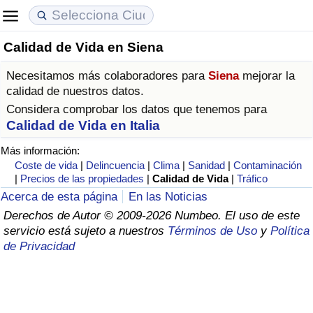
Calidad de Vida en Siena
Coste de vida
Precios de las propiedades
Calidad de Vida
Necesitamos más colaboradores para
Siena
mejorar la
Índice de Costo de Vida (Actual)
Índice de Precios de Inmuebles (Actual)
Índice de Calidad de Vida
calidad de nuestros datos.
Considera comprobar los datos que tenemos para
Índice de Costo de Vida
Índice de Precios de Inmuebles
Índice de Calidad de Vida (Actual)
Calidad de Vida en Italia
Más información:
Índice de costo de vida por país
Índice de Precios de Inmuebles por País
Índice de calidad de vida por país
Coste de vida
|
Delincuencia
|
Clima
|
Sanidad
|
Contaminación
|
Precios de las propiedades
|
Calidad de Vida
|
Tráfico
en aqaba
Delincuencia
Acerca de esta página
En las Noticias
Derechos de Autor © 2009-2026 Numbeo. El uso de este
servicio está sujeto a nuestros
Términos de Uso
y
Política
Calificación del Índice de Criminalidad
de Privacidad
(Actual)
Índice de Criminalidad