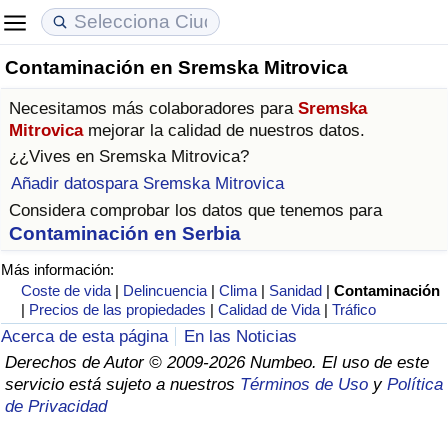
Contaminación en Sremska Mitrovica
Coste de vida
Precios de las propiedades
Calidad de Vida
Necesitamos más colaboradores para
Sremska
Índice de Costo de Vida (Actual)
Índice de Precios de Inmuebles (Actual)
Índice de Calidad de Vida
Mitrovica
mejorar la calidad de nuestros datos.
¿¿Vives en
Sremska Mitrovica
?
Índice de Costo de Vida
Índice de Precios de Inmuebles
Índice de Calidad de Vida (Actual)
Añadir datospara Sremska Mitrovica
Considera comprobar los datos que tenemos para
Índice de costo de vida por país
Índice de Precios de Inmuebles por País
Índice de calidad de vida por país
Contaminación en Serbia
Más información:
en aqaba
Delincuencia
Coste de vida
|
Delincuencia
|
Clima
|
Sanidad
|
Contaminación
|
Precios de las propiedades
|
Calidad de Vida
|
Tráfico
Calificación del Índice de Criminalidad
Acerca de esta página
En las Noticias
(Actual)
Derechos de Autor © 2009-2026 Numbeo. El uso de este
servicio está sujeto a nuestros
Términos de Uso
y
Política
Índice de Criminalidad
de Privacidad