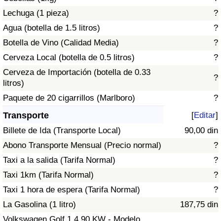
Tráfico
Lechuga (1 pieza)
?
Agua (botella de 1.5 litros)
?
Índice de Tráfico
Botella de Vino (Calidad Media)
?
Cerveza Local (botella de 0.5 litros)
?
Índice de Tráfico (Actual)
Cerveza de Importación (botella de 0.33
?
litros)
Índice de Tráfico por País
Paquete de 20 cigarrillos (Marlboro)
?
Transporte
[
Editar
]
Billete de Ida (Transporte Local)
90,00 din
Abono Transporte Mensual (Precio normal)
?
Taxi a la salida (Tarifa Normal)
?
Taxi 1km (Tarifa Normal)
?
Taxi 1 hora de espera (Tarifa Normal)
?
La Gasolina (1 litro)
187,75 din
Volkswagen Golf 1.4 90 KW - Modelo