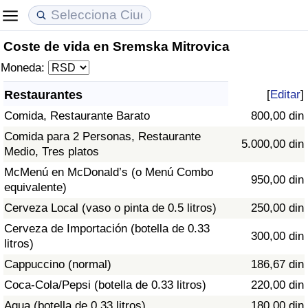
Coste de vida en Sremska Mitrovica
Coste de vida
Precios de las propiedades
Calidad de Vida
Moneda:
Índice de Costo de Vida (Actual)
Índice de Precios de Inmuebles (Actual)
Índice de Calidad de Vida
Restaurantes
[
Editar
]
Comida, Restaurante Barato
800,00 din
Índice de Costo de Vida
Índice de Precios de Inmuebles
Índice de Calidad de Vida (Actual)
Comida para 2 Personas, Restaurante
5.000,00 din
Medio, Tres platos
Índice de costo de vida por país
Índice de Precios de Inmuebles por País
Índice de calidad de vida por país
McMenú en McDonald’s (o Menú Combo
950,00 din
equivalente)
en aqaba
Delincuencia
Cerveza Local (vaso o pinta de 0.5 litros)
250,00 din
Calificación del Índice de Criminalidad
Cerveza de Importación (botella de 0.33
300,00 din
(Actual)
litros)
Cappuccino (normal)
186,67 din
Índice de Criminalidad
Coca-Cola/Pepsi (botella de 0.33 litros)
220,00 din
Agua (botella de 0.33 litros)
180,00 din