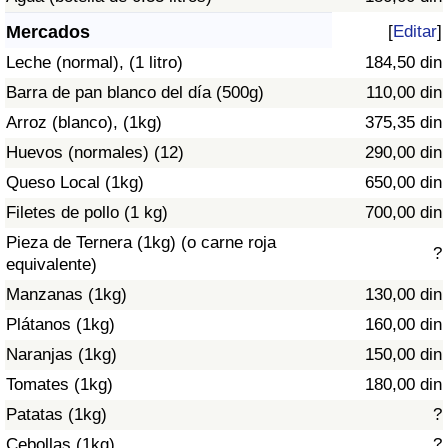
Índice de criminalidad por país
Mercados
[
Editar
]
Sanidad
Leche (normal), (1 litro)
184,50 din
Barra de pan blanco del día (500g)
110,00 din
Índice de Sanidad (Actual)
Arroz (blanco), (1kg)
375,35 din
Huevos (normales) (12)
290,00 din
Índice de Sanidad
Queso Local (1kg)
650,00 din
Índice de Sanidad por País
Filetes de pollo (1 kg)
700,00 din
Pieza de Ternera (1kg) (o carne roja
?
Contaminación
equivalente)
Manzanas (1kg)
130,00 din
Índice de Contaminación (Actual)
Plátanos (1kg)
160,00 din
Naranjas (1kg)
150,00 din
Índice de contaminación
Tomates (1kg)
180,00 din
Patatas (1kg)
?
Índice de Contaminación por País
Cebollas (1kg)
?