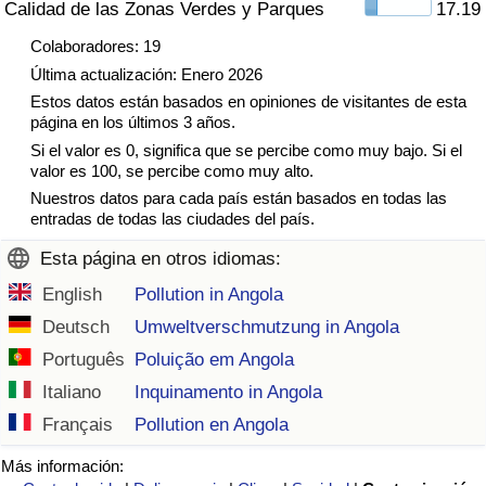
Calidad de las Zonas Verdes y Parques
17.19
Tráfico
Colaboradores: 19
Última actualización: Enero 2026
Índice de Tráfico
Estos datos están basados en opiniones de visitantes de esta
página en los últimos 3 años.
Índice de Tráfico (Actual)
Si el valor es 0, significa que se percibe como muy bajo. Si el
valor es 100, se percibe como muy alto.
Índice de Tráfico por País
Nuestros datos para cada país están basados en todas las
entradas de todas las ciudades del país.
Esta página en otros idiomas:
English
Pollution in Angola
Deutsch
Umweltverschmutzung in Angola
Português
Poluição em Angola
Italiano
Inquinamento in Angola
Français
Pollution en Angola
Más información: