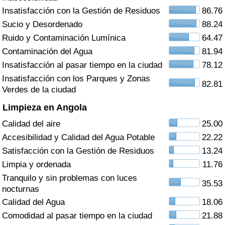
Índice de criminalidad por país
Insatisfacción con la Gestión de Residuos
86.76
Sucio y Desordenado
88.24
Sanidad
Ruido y Contaminación Lumínica
64.47
Contaminación del Agua
81.94
Índice de Sanidad (Actual)
Insatisfacción al pasar tiempo en la ciudad
78.12
Insatisfacción con los Parques y Zonas
Índice de Sanidad
82.81
Verdes de la ciudad
Limpieza en Angola
Índice de Sanidad por País
Calidad del aire
25.00
Contaminación
Accesibilidad y Calidad del Agua Potable
22.22
Satisfacción con la Gestión de Residuos
13.24
Índice de Contaminación (Actual)
Limpia y ordenada
11.76
Tranquilo y sin problemas con luces
35.53
Índice de contaminación
nocturnas
Calidad del Agua
18.06
Índice de Contaminación por País
Comodidad al pasar tiempo en la ciudad
21.88