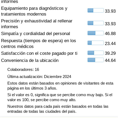
informes
Índice de criminalidad por país
Equipamiento para diagnósticos y
33.93
tratamientos modernos
Sanidad
Precisión y exhaustividad al rellenar
33.93
informes
Índice de Sanidad (Actual)
Simpatía y cordialidad del personal
46.88
Respuesta (tiempos de espera) en los
Índice de Sanidad
23.44
centros médicos
Satisfacción con el coste pagado por ti
39.29
Índice de Sanidad por País
Conveniencia de la ubicación
44.64
Contaminación
Colaboradores: 16
Última actualización: Diciembre 2024
Índice de Contaminación (Actual)
Estos datos están basados en opiniones de visitantes de esta
página en los últimos 3 años.
Si el valor es 0, significa que se percibe como muy bajo. Si el
Índice de contaminación
valor es 100, se percibe como muy alto.
Nuestros datos para cada país están basados en todas las
Índice de Contaminación por País
entradas de todas las ciudades del país.