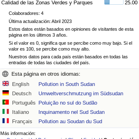
Calidad de las Zonas Verdes y Parques
25.00
Tráfico
Colaboradores: 4
Última actualización: Abril 2023
Índice de Tráfico
Estos datos están basados en opiniones de visitantes de esta
página en los últimos 3 años.
Índice de Tráfico (Actual)
Si el valor es 0, significa que se percibe como muy bajo. Si el
valor es 100, se percibe como muy alto.
Índice de Tráfico por País
Nuestros datos para cada país están basados en todas las
entradas de todas las ciudades del país.
Esta página en otros idiomas:
English
Pollution in South Sudan
Deutsch
Umweltverschmutzung im Südsudan
Português
Poluição no sul do Sudão
Italiano
Inquinamento nel Sud Sudan
Français
Pollution au Soudan du Sud
Más información: