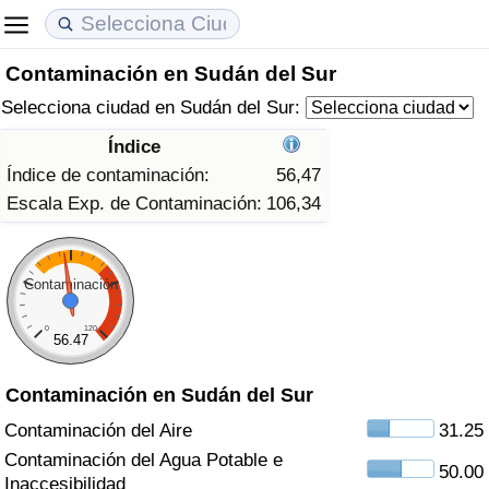
Contaminación en Sudán del Sur
Coste de vida
Precios de las propiedades
Calidad de Vida
Selecciona ciudad en Sudán del Sur:
Índice de Costo de Vida (Actual)
Índice de Precios de Inmuebles (Actual)
Índice de Calidad de Vida
Índice
Índice de contaminación:
56,47
Índice de Costo de Vida
Índice de Precios de Inmuebles
Índice de Calidad de Vida (Actual)
Escala Exp. de Contaminación:
106,34
Índice de costo de vida por país
Índice de Precios de Inmuebles por País
Índice de calidad de vida por país
Contaminación
en aqaba
Delincuencia
0
120
56.47
Calificación del Índice de Criminalidad
(Actual)
Contaminación en Sudán del Sur
Contaminación del Aire
31.25
Índice de Criminalidad
Contaminación del Agua Potable e
50.00
Inaccesibilidad