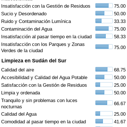
Índice de criminalidad por país
Insatisfacción con la Gestión de Residuos
75.00
Sucio y Desordenado
50.00
Sanidad
Ruido y Contaminación Lumínica
33.33
Contaminación del Agua
75.00
Índice de Sanidad (Actual)
Insatisfacción al pasar tiempo en la ciudad
58.33
Insatisfacción con los Parques y Zonas
Índice de Sanidad
75.00
Verdes de la ciudad
Limpieza en Sudán del Sur
Índice de Sanidad por País
Calidad del aire
68.75
Contaminación
Accesibilidad y Calidad del Agua Potable
50.00
Satisfacción con la Gestión de Residuos
25.00
Índice de Contaminación (Actual)
Limpia y ordenada
50.00
Tranquilo y sin problemas con luces
66.67
Índice de contaminación
nocturnas
Calidad del Agua
25.00
Índice de Contaminación por País
Comodidad al pasar tiempo en la ciudad
41.67