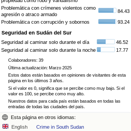
propiedad como robo y vandalismo
Tráfico
Problemática con crímenes violentos como
84.43
agresión o atraco armado
Índice de Tráfico
Problemática con corrupción y sobornos
93.24
Seguridad en Sudán del Sur
Índice de Tráfico (Actual)
Seguridad al caminar solo durante el día
46.52
Seguridad al caminar solo durante la noche
17.77
Índice de Tráfico por País
Colaboradores: 39
Última actualización: Marzo 2025
Estos datos están basados en opiniones de visitantes de esta
página en los últimos 3 años.
Si el valor es 0, significa que se percibe como muy bajo. Si el
valor es 100, se percibe como muy alto.
Nuestros datos para cada país están basados en todas las
entradas de todas las ciudades del país.
Esta página en otros idiomas:
English
Crime in South Sudan