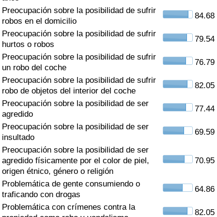
Índice de criminalidad por país
Preocupación sobre la posibilidad de sufrir
84.68
robos en el domicilio
Sanidad
Preocupación sobre la posibilidad de sufrir
79.54
hurtos o robos
Índice de Sanidad (Actual)
Preocupación sobre la posibilidad de sufrir
76.79
un robo del coche
Índice de Sanidad
Preocupación sobre la posibilidad de sufrir
82.05
robo de objetos del interior del coche
Índice de Sanidad por País
Preocupación sobre la posibilidad de ser
77.44
agredido
Preocupación sobre la posibilidad de ser
Contaminación
69.59
insultado
Preocupación sobre la posibilidad de ser
Índice de Contaminación (Actual)
agredido físicamente por el color de piel,
70.95
origen étnico, género o religión
Índice de contaminación
Problemática de gente consumiendo o
64.86
traficando con drogas
Índice de Contaminación por País
Problemática con crímenes contra la
82.05