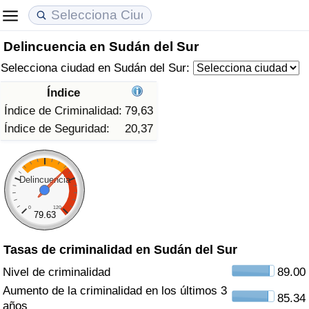
Delincuencia en Sudán del Sur
Coste de vida
Precios de las propiedades
Calidad de Vida
Selecciona ciudad en Sudán del Sur:
Índice de Costo de Vida (Actual)
Índice de Precios de Inmuebles (Actual)
Índice de Calidad de Vida
Índice
Índice de Criminalidad:
79,63
Índice de Costo de Vida
Índice de Precios de Inmuebles
Índice de Calidad de Vida (Actual)
Índice de Seguridad:
20,37
Índice de costo de vida por país
Índice de Precios de Inmuebles por País
Índice de calidad de vida por país
Delincuencia
en aqaba
Delincuencia
0
120
79.63
Calificación del Índice de Criminalidad
(Actual)
Tasas de criminalidad en Sudán del Sur
Nivel de criminalidad
89.00
Índice de Criminalidad
Aumento de la criminalidad en los últimos 3
85.34
años