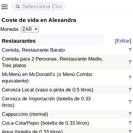
Coste de vida en Alexandra
Coste de vida
Precios de las propiedades
Calidad de Vida
Moneda:
Índice de Costo de Vida (Actual)
Índice de Precios de Inmuebles (Actual)
Índice de Calidad de Vida
Restaurantes
[
Editar
]
Comida, Restaurante Barato
?
Índice de Costo de Vida
Índice de Precios de Inmuebles
Índice de Calidad de Vida (Actual)
Comida para 2 Personas, Restaurante Medio,
?
Tres platos
Índice de costo de vida por país
Índice de Precios de Inmuebles por País
Índice de calidad de vida por país
McMenú en McDonald’s (o Menú Combo
?
equivalente)
en aqaba
Delincuencia
Cerveza Local (vaso o pinta de 0.5 litros)
?
Calificación del Índice de Criminalidad
Cerveza de Importación (botella de 0.33
?
(Actual)
litros)
Cappuccino (normal)
?
Índice de Criminalidad
Coca-Cola/Pepsi (botella de 0.33 litros)
?
Agua (botella de 0.33 litros)
?