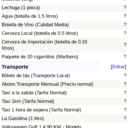
Tráfico
Lechuga (1 pieza)
?
Agua (botella de 1.5 litros)
?
Índice de Tráfico
Botella de Vino (Calidad Media)
?
Cerveza Local (botella de 0.5 litros)
?
Índice de Tráfico (Actual)
Cerveza de Importación (botella de 0.33
?
litros)
Índice de Tráfico por País
Paquete de 20 cigarrillos (Marlboro)
?
Transporte
[
Editar
]
Billete de Ida (Transporte Local)
?
Abono Transporte Mensual (Precio normal)
?
Taxi a la salida (Tarifa Normal)
?
Taxi 1km (Tarifa Normal)
?
Taxi 1 hora de espera (Tarifa Normal)
?
La Gasolina (1 litro)
?
Volkswagen Golf 1.4 90 KW - Modelo