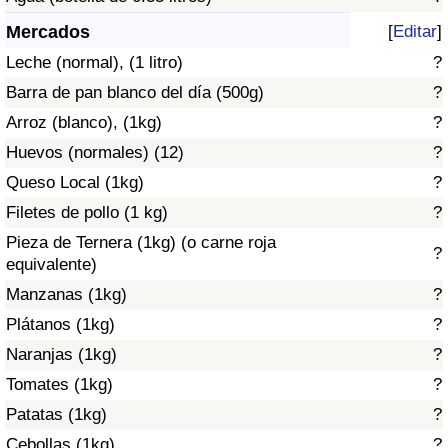
Índice de criminalidad por país
Mercados
[
Editar
]
Sanidad
Leche (normal), (1 litro)
?
Barra de pan blanco del día (500g)
?
Índice de Sanidad (Actual)
Arroz (blanco), (1kg)
?
Huevos (normales) (12)
?
Índice de Sanidad
Queso Local (1kg)
?
Índice de Sanidad por País
Filetes de pollo (1 kg)
?
Pieza de Ternera (1kg) (o carne roja
?
Contaminación
equivalente)
Manzanas (1kg)
?
Índice de Contaminación (Actual)
Plátanos (1kg)
?
Naranjas (1kg)
?
Índice de contaminación
Tomates (1kg)
?
Patatas (1kg)
?
Índice de Contaminación por País
Cebollas (1kg)
?