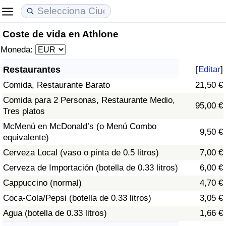
Coste de vida en Athlone
Coste de vida
Precios de las propiedades
Calidad de Vida
Moneda:
Índice de Costo de Vida (Actual)
Índice de Precios de Inmuebles (Actual)
Índice de Calidad de Vida
Restaurantes
[
Editar
]
Comida, Restaurante Barato
21,50 €
Índice de Costo de Vida
Índice de Precios de Inmuebles
Índice de Calidad de Vida (Actual)
Comida para 2 Personas, Restaurante Medio,
95,00 €
Tres platos
Índice de costo de vida por país
Índice de Precios de Inmuebles por País
Índice de calidad de vida por país
McMenú en McDonald’s (o Menú Combo
9,50 €
equivalente)
en aqaba
Delincuencia
Cerveza Local (vaso o pinta de 0.5 litros)
7,00 €
Calificación del Índice de Criminalidad
Cerveza de Importación (botella de 0.33 litros)
6,00 €
(Actual)
Cappuccino (normal)
4,70 €
Coca-Cola/Pepsi (botella de 0.33 litros)
3,05 €
Índice de Criminalidad
Agua (botella de 0.33 litros)
1,66 €