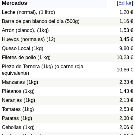
Índice de criminalidad por país
Mercados
[
Editar
]
Leche (normal), (1 litro)
1,20 €
Sanidad
Barra de pan blanco del día (500g)
1,16 €
Arroz (blanco), (1kg)
1,53 €
Índice de Sanidad (Actual)
Huevos (normales) (12)
3,45 €
Queso Local (1kg)
9,80 €
Índice de Sanidad
Filetes de pollo (1 kg)
10,23 €
Índice de Sanidad por País
Pieza de Ternera (1kg) (o carne roja
10,66 €
equivalente)
Contaminación
Manzanas (1kg)
2,33 €
Plátanos (1kg)
1,43 €
Índice de Contaminación (Actual)
Naranjas (1kg)
2,13 €
Tomates (1kg)
2,53 €
Índice de contaminación
Patatas (1kg)
2,30 €
Índice de Contaminación por País
Cebollas (1kg)
2,06 €