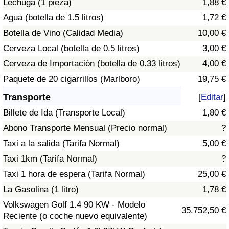
Lechuga (1 pieza)
1,88 €
Tráfico
Agua (botella de 1.5 litros)
1,72 €
Botella de Vino (Calidad Media)
10,00 €
Índice de Tráfico
Cerveza Local (botella de 0.5 litros)
3,00 €
Índice de Tráfico (Actual)
Cerveza de Importación (botella de 0.33 litros)
4,00 €
Paquete de 20 cigarrillos (Marlboro)
19,75 €
Índice de Tráfico por País
Transporte
[
Editar
]
Billete de Ida (Transporte Local)
1,80 €
Abono Transporte Mensual (Precio normal)
?
Taxi a la salida (Tarifa Normal)
5,00 €
Taxi 1km (Tarifa Normal)
?
Taxi 1 hora de espera (Tarifa Normal)
25,00 €
La Gasolina (1 litro)
1,78 €
Volkswagen Golf 1.4 90 KW - Modelo
35.752,50 €
Reciente (o coche nuevo equivalente)