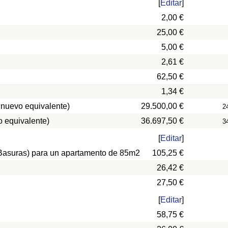
[
Editar
]
2,00 €
25,00 €
5,00 €
2,61 €
62,50 €
1,34 €
 nuevo equivalente)
29.500,00 €
2
 equivalente)
36.697,50 €
3
[
Editar
]
, Basuras) para un apartamento de 85m2
105,25 €
26,42 €
27,50 €
[
Editar
]
58,75 €