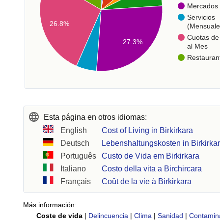
Mercados
Servicios
26.8%
(Mensuale
Cuotas de 
27.3%
al Mes
Restauran
Esta página en otros idiomas:
English
Cost of Living in Birkirkara
Deutsch
Lebenshaltungskosten in Birkirka
Português
Custo de Vida em Birkirkara
Italiano
Costo della vita a Birchircara
Français
Coût de la vie à Birkirkara
Más información:
Coste de vida
|
Delincuencia
|
Clima
|
Sanidad
|
Contamin