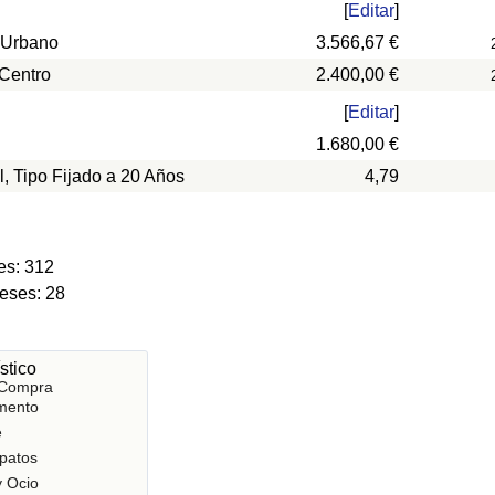
[
Editar
]
 Urbano
3.566,67 €
 Centro
2.400,00 €
[
Editar
]
1.680,00 €
l, Tipo Fijado a 20 Años
4,79
es: 312
eses: 28
stico
 Compra
mento
e
patos
y Ocio