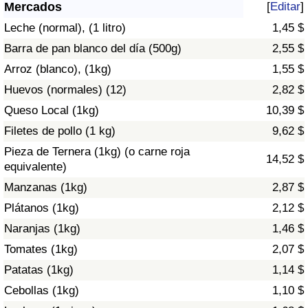
Índice de criminalidad por país
Mercados
[
Editar
]
Leche (normal), (1 litro)
1,45 $
Sanidad
Barra de pan blanco del día (500g)
2,55 $
Arroz (blanco), (1kg)
1,55 $
Índice de Sanidad (Actual)
Huevos (normales) (12)
2,82 $
Queso Local (1kg)
10,39 $
Índice de Sanidad
Filetes de pollo (1 kg)
9,62 $
Índice de Sanidad por País
Pieza de Ternera (1kg) (o carne roja
14,52 $
equivalente)
Contaminación
Manzanas (1kg)
2,87 $
Plátanos (1kg)
2,12 $
Índice de Contaminación (Actual)
Naranjas (1kg)
1,46 $
Tomates (1kg)
2,07 $
Índice de contaminación
Patatas (1kg)
1,14 $
Índice de Contaminación por País
Cebollas (1kg)
1,10 $