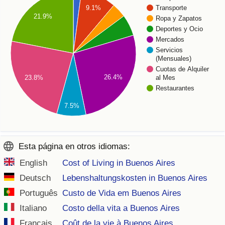
9.1%
Transporte
21.9%
Ropa y Zapatos
Deportes y Ocio
Mercados
Servicios
(Mensuales)
Cuotas de Alquiler
26.4%
al Mes
23.8%
Restaurantes
7.5%
Esta página en otros idiomas:
English
Cost of Living in Buenos Aires
Deutsch
Lebenshaltungskosten in Buenos Aires
Português
Custo de Vida em Buenos Aires
Italiano
Costo della vita a Buenos Aires
Français
Coût de la vie à Buenos Aires