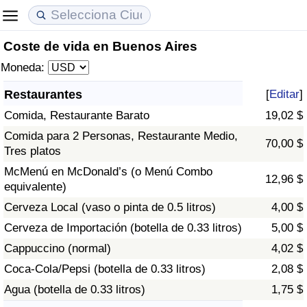
Coste de vida en Buenos Aires
Coste de vida
Precios de las propiedades
Calidad de Vida
Moneda:
Índice de Costo de Vida (Actual)
Índice de Precios de Inmuebles (Actual)
Índice de Calidad de Vida
Restaurantes
[
Editar
]
Comida, Restaurante Barato
19,02 $
Índice de Costo de Vida
Índice de Precios de Inmuebles
Índice de Calidad de Vida (Actual)
Comida para 2 Personas, Restaurante Medio,
70,00 $
Tres platos
Índice de costo de vida por país
Índice de Precios de Inmuebles por País
Índice de calidad de vida por país
McMenú en McDonald’s (o Menú Combo
12,96 $
equivalente)
en aqaba
Delincuencia
Cerveza Local (vaso o pinta de 0.5 litros)
4,00 $
Calificación del Índice de Criminalidad
Cerveza de Importación (botella de 0.33 litros)
5,00 $
(Actual)
Cappuccino (normal)
4,02 $
Coca-Cola/Pepsi (botella de 0.33 litros)
2,08 $
Índice de Criminalidad
Agua (botella de 0.33 litros)
1,75 $