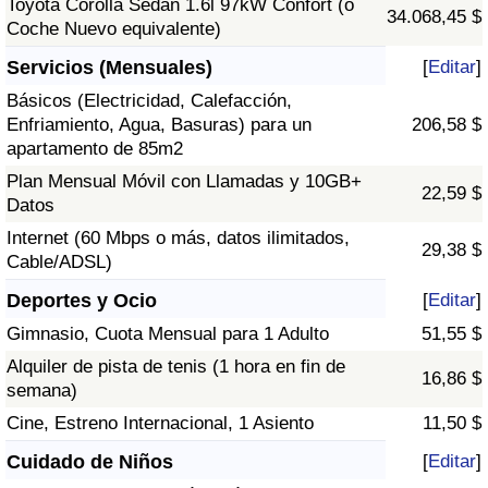
Toyota Corolla Sedán 1.6l 97kW Confort (o
34.068,45 $
Coche Nuevo equivalente)
Servicios (Mensuales)
[
Editar
]
Básicos (Electricidad, Calefacción,
Enfriamiento, Agua, Basuras) para un
206,58 $
apartamento de 85m2
Plan Mensual Móvil con Llamadas y 10GB+
22,59 $
Datos
Internet (60 Mbps o más, datos ilimitados,
29,38 $
Cable/ADSL)
Deportes y Ocio
[
Editar
]
Gimnasio, Cuota Mensual para 1 Adulto
51,55 $
Alquiler de pista de tenis (1 hora en fin de
16,86 $
semana)
Cine, Estreno Internacional, 1 Asiento
11,50 $
Cuidado de Niños
[
Editar
]