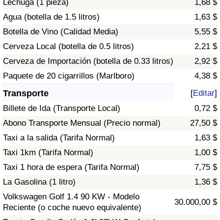
Lechuga (1 pieza)
1,68 $
Tráfico
Agua (botella de 1.5 litros)
1,63 $
Botella de Vino (Calidad Media)
5,55 $
Índice de Tráfico
Cerveza Local (botella de 0.5 litros)
2,21 $
Índice de Tráfico (Actual)
Cerveza de Importación (botella de 0.33 litros)
2,92 $
Paquete de 20 cigarrillos (Marlboro)
4,38 $
Índice de Tráfico por País
Transporte
[
Editar
]
Billete de Ida (Transporte Local)
0,72 $
Abono Transporte Mensual (Precio normal)
27,50 $
Taxi a la salida (Tarifa Normal)
1,63 $
Taxi 1km (Tarifa Normal)
1,00 $
Taxi 1 hora de espera (Tarifa Normal)
7,75 $
La Gasolina (1 litro)
1,36 $
Volkswagen Golf 1.4 90 KW - Modelo
30.000,00 $
Reciente (o coche nuevo equivalente)