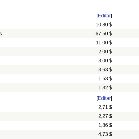
[
Editar
]
10,80 $
s
67,50 $
11,00 $
2,00 $
3,00 $
3,63 $
1,53 $
1,32 $
[
Editar
]
2,71 $
2,27 $
1,86 $
4,73 $