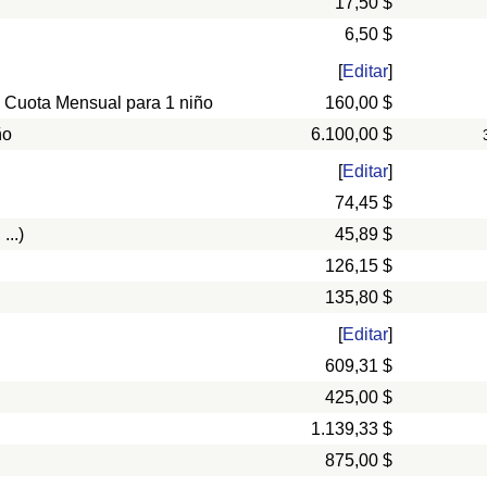
17,50 $
6,50 $
[
Editar
]
, Cuota Mensual para 1 niño
160,00 $
ño
6.100,00 $
[
Editar
]
74,45 $
...)
45,89 $
126,15 $
135,80 $
[
Editar
]
609,31 $
425,00 $
1.139,33 $
875,00 $