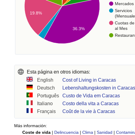
Mercados
Servicios
19.8%
(Mensuale
Cuotas de 
al Mes
36.3%
Restauran
Esta página en otros idiomas:
English
Cost of Living in Caracas
Deutsch
Lebenshaltungskosten in Caraca
Português
Custo de Vida em Caracas
Italiano
Costo della vita a Caracas
Français
Coût de la vie à Caracas
Más información:
Coste de vida
|
Delincuencia
|
Clima
|
Sanidad
|
Contamin