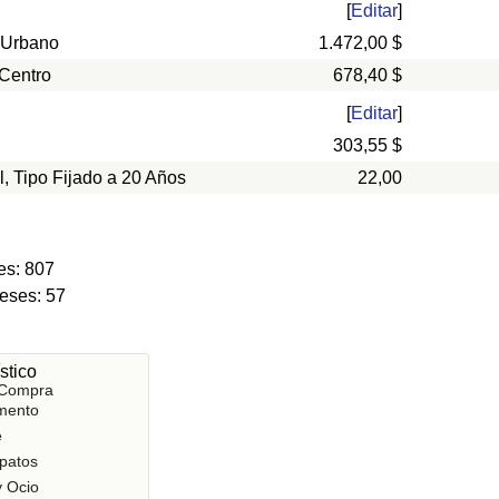
[
Editar
]
 Urbano
1.472,00 $
 Centro
678,40 $
[
Editar
]
303,55 $
l, Tipo Fijado a 20 Años
22,00
es: 807
eses: 57
stico
 Compra
mento
e
patos
y Ocio