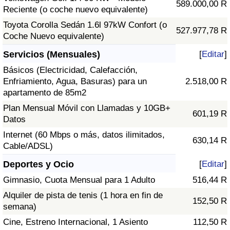
589.000,00 R
Reciente (o coche nuevo equivalente)
Toyota Corolla Sedán 1.6l 97kW Confort (o
527.977,78 R
Coche Nuevo equivalente)
Servicios (Mensuales)
[
Editar
]
Básicos (Electricidad, Calefacción,
Enfriamiento, Agua, Basuras) para un
2.518,00 R
apartamento de 85m2
Plan Mensual Móvil con Llamadas y 10GB+
601,19 R
Datos
Internet (60 Mbps o más, datos ilimitados,
630,14 R
Cable/ADSL)
Deportes y Ocio
[
Editar
]
Gimnasio, Cuota Mensual para 1 Adulto
516,44 R
Alquiler de pista de tenis (1 hora en fin de
152,50 R
semana)
Cine, Estreno Internacional, 1 Asiento
112,50 R