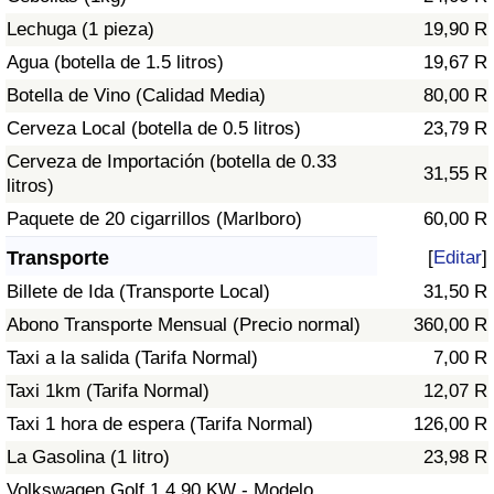
Tráfico
Lechuga (1 pieza)
19,90 R
Agua (botella de 1.5 litros)
19,67 R
Índice de Tráfico
Botella de Vino (Calidad Media)
80,00 R
Cerveza Local (botella de 0.5 litros)
23,79 R
Índice de Tráfico (Actual)
Cerveza de Importación (botella de 0.33
31,55 R
litros)
Índice de Tráfico por País
Paquete de 20 cigarrillos (Marlboro)
60,00 R
Transporte
[
Editar
]
Billete de Ida (Transporte Local)
31,50 R
Abono Transporte Mensual (Precio normal)
360,00 R
Taxi a la salida (Tarifa Normal)
7,00 R
Taxi 1km (Tarifa Normal)
12,07 R
Taxi 1 hora de espera (Tarifa Normal)
126,00 R
La Gasolina (1 litro)
23,98 R
Volkswagen Golf 1.4 90 KW - Modelo