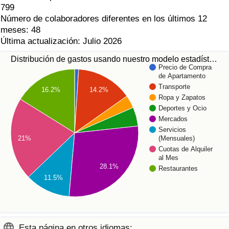
799
Número de colaboradores diferentes en los últimos 12
meses: 48
Última actualización: Julio 2026
Distribución de gastos usando nuestro modelo estadíst…
Precio de Compra
de Apartamento
Transporte
16.2%
14.2%
Ropa y Zapatos
Deportes y Ocio
Mercados
Servicios
21%
(Mensuales)
Cuotas de Alquiler
al Mes
28.1%
Restaurantes
11.5%
Esta página en otros idiomas: