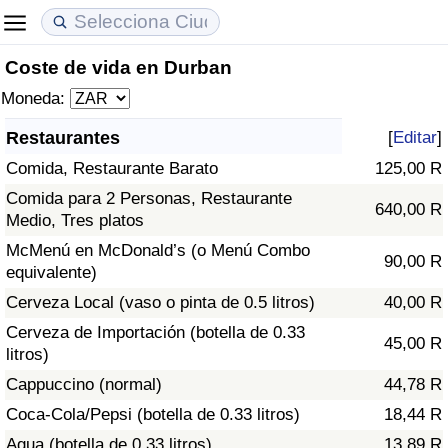
Coste de vida en Durban
Coste de vida
Precios de las propiedades
Calidad de Vida
Moneda:
Índice de Costo de Vida (Actual)
Índice de Precios de Inmuebles (Actual)
Índice de Calidad de Vida
Restaurantes
[
Editar
]
Comida, Restaurante Barato
125,00 R
Índice de Costo de Vida
Índice de Precios de Inmuebles
Índice de Calidad de Vida (Actual)
Comida para 2 Personas, Restaurante
640,00 R
Medio, Tres platos
Índice de costo de vida por país
Índice de Precios de Inmuebles por País
Índice de calidad de vida por país
McMenú en McDonald’s (o Menú Combo
90,00 R
equivalente)
en aqaba
Delincuencia
Cerveza Local (vaso o pinta de 0.5 litros)
40,00 R
Calificación del Índice de Criminalidad
Cerveza de Importación (botella de 0.33
45,00 R
(Actual)
litros)
Cappuccino (normal)
44,78 R
Índice de Criminalidad
Coca-Cola/Pepsi (botella de 0.33 litros)
18,44 R
Agua (botella de 0.33 litros)
13,89 R