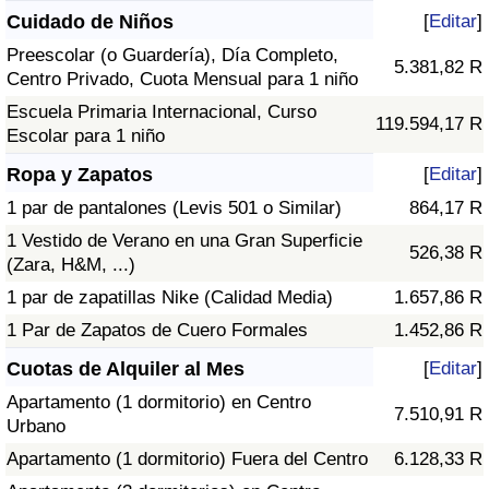
Cuidado de Niños
[
Editar
]
Preescolar (o Guardería), Día Completo,
5.381,82 R
Centro Privado, Cuota Mensual para 1 niño
Escuela Primaria Internacional, Curso
119.594,17 R
Escolar para 1 niño
Ropa y Zapatos
[
Editar
]
1 par de pantalones (Levis 501 o Similar)
864,17 R
1 Vestido de Verano en una Gran Superficie
526,38 R
(Zara, H&M, ...)
1 par de zapatillas Nike (Calidad Media)
1.657,86 R
1 Par de Zapatos de Cuero Formales
1.452,86 R
Cuotas de Alquiler al Mes
[
Editar
]
Apartamento (1 dormitorio) en Centro
7.510,91 R
Urbano
Apartamento (1 dormitorio) Fuera del Centro
6.128,33 R