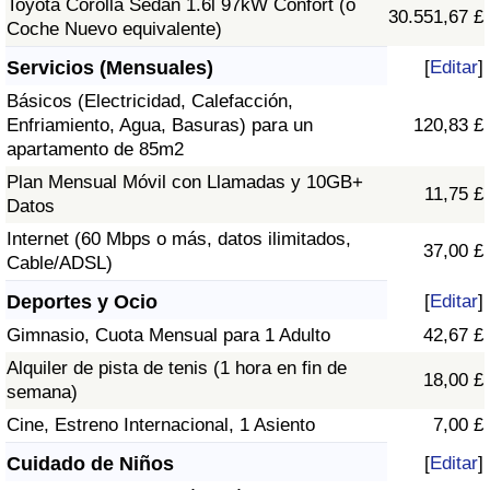
Toyota Corolla Sedán 1.6l 97kW Confort (o
30.551,67 £
Coche Nuevo equivalente)
Servicios (Mensuales)
[
Editar
]
Básicos (Electricidad, Calefacción,
Enfriamiento, Agua, Basuras) para un
120,83 £
apartamento de 85m2
Plan Mensual Móvil con Llamadas y 10GB+
11,75 £
Datos
Internet (60 Mbps o más, datos ilimitados,
37,00 £
Cable/ADSL)
Deportes y Ocio
[
Editar
]
Gimnasio, Cuota Mensual para 1 Adulto
42,67 £
Alquiler de pista de tenis (1 hora en fin de
18,00 £
semana)
Cine, Estreno Internacional, 1 Asiento
7,00 £
Cuidado de Niños
[
Editar
]