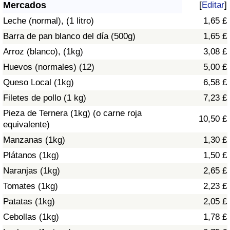
Índice de criminalidad por país
Mercados
[
Editar
]
Leche (normal), (1 litro)
1,65 £
Sanidad
Barra de pan blanco del día (500g)
1,65 £
Arroz (blanco), (1kg)
3,08 £
Índice de Sanidad (Actual)
Huevos (normales) (12)
5,00 £
Queso Local (1kg)
6,58 £
Índice de Sanidad
Filetes de pollo (1 kg)
7,23 £
Índice de Sanidad por País
Pieza de Ternera (1kg) (o carne roja
10,50 £
equivalente)
Contaminación
Manzanas (1kg)
1,30 £
Plátanos (1kg)
1,50 £
Índice de Contaminación (Actual)
Naranjas (1kg)
2,65 £
Tomates (1kg)
2,23 £
Índice de contaminación
Patatas (1kg)
2,05 £
Índice de Contaminación por País
Cebollas (1kg)
1,78 £