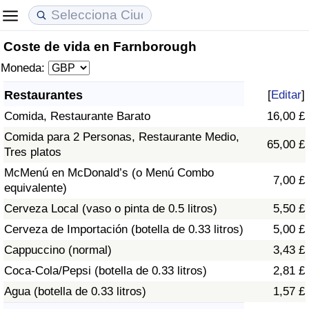
Coste de vida en Farnborough
Coste de vida
Precios de las propiedades
Calidad de Vida
Moneda:
Índice de Costo de Vida (Actual)
Índice de Precios de Inmuebles (Actual)
Índice de Calidad de Vida
Restaurantes
[
Editar
]
Comida, Restaurante Barato
16,00 £
Índice de Costo de Vida
Índice de Precios de Inmuebles
Índice de Calidad de Vida (Actual)
Comida para 2 Personas, Restaurante Medio,
65,00 £
Tres platos
Índice de costo de vida por país
Índice de Precios de Inmuebles por País
Índice de calidad de vida por país
McMenú en McDonald’s (o Menú Combo
7,00 £
equivalente)
en aqaba
Delincuencia
Cerveza Local (vaso o pinta de 0.5 litros)
5,50 £
Calificación del Índice de Criminalidad
Cerveza de Importación (botella de 0.33 litros)
5,00 £
(Actual)
Cappuccino (normal)
3,43 £
Coca-Cola/Pepsi (botella de 0.33 litros)
2,81 £
Índice de Criminalidad
Agua (botella de 0.33 litros)
1,57 £