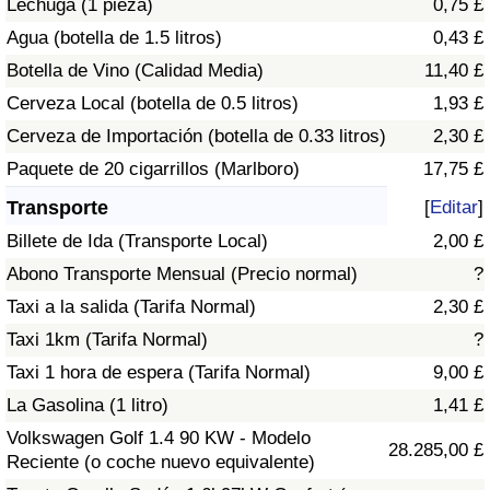
Lechuga (1 pieza)
0,75 £
Tráfico
Agua (botella de 1.5 litros)
0,43 £
Botella de Vino (Calidad Media)
11,40 £
Índice de Tráfico
Cerveza Local (botella de 0.5 litros)
1,93 £
Índice de Tráfico (Actual)
Cerveza de Importación (botella de 0.33 litros)
2,30 £
Paquete de 20 cigarrillos (Marlboro)
17,75 £
Índice de Tráfico por País
Transporte
[
Editar
]
Billete de Ida (Transporte Local)
2,00 £
Abono Transporte Mensual (Precio normal)
?
Taxi a la salida (Tarifa Normal)
2,30 £
Taxi 1km (Tarifa Normal)
?
Taxi 1 hora de espera (Tarifa Normal)
9,00 £
La Gasolina (1 litro)
1,41 £
Volkswagen Golf 1.4 90 KW - Modelo
28.285,00 £
Reciente (o coche nuevo equivalente)