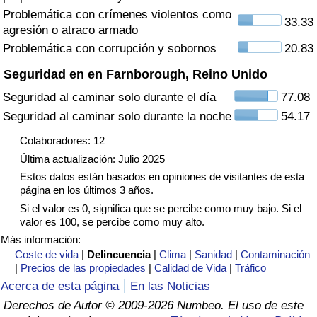
Tráfico
Problemática con crímenes violentos como
33.33
agresión o atraco armado
Problemática con corrupción y sobornos
20.83
Índice de Tráfico
Seguridad en en Farnborough, Reino Unido
Índice de Tráfico (Actual)
Seguridad al caminar solo durante el día
77.08
Seguridad al caminar solo durante la noche
54.17
Índice de Tráfico por País
Colaboradores: 12
Última actualización: Julio 2025
Estos datos están basados en opiniones de visitantes de esta
página en los últimos 3 años.
Si el valor es 0, significa que se percibe como muy bajo. Si el
valor es 100, se percibe como muy alto.
Más información:
Coste de vida
|
Delincuencia
|
Clima
|
Sanidad
|
Contaminación
|
Precios de las propiedades
|
Calidad de Vida
|
Tráfico
Acerca de esta página
En las Noticias
Derechos de Autor © 2009-2026 Numbeo. El uso de este