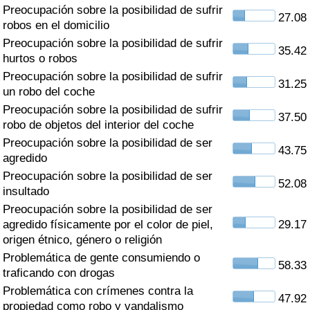
Índice de criminalidad por país
Preocupación sobre la posibilidad de sufrir
27.08
robos en el domicilio
Sanidad
Preocupación sobre la posibilidad de sufrir
35.42
hurtos o robos
Preocupación sobre la posibilidad de sufrir
Índice de Sanidad (Actual)
31.25
un robo del coche
Preocupación sobre la posibilidad de sufrir
Índice de Sanidad
37.50
robo de objetos del interior del coche
Preocupación sobre la posibilidad de ser
Índice de Sanidad por País
43.75
agredido
Preocupación sobre la posibilidad de ser
Contaminación
52.08
insultado
Preocupación sobre la posibilidad de ser
Índice de Contaminación (Actual)
agredido físicamente por el color de piel,
29.17
origen étnico, género o religión
Índice de contaminación
Problemática de gente consumiendo o
58.33
traficando con drogas
Índice de Contaminación por País
Problemática con crímenes contra la
47.92
propiedad como robo y vandalismo