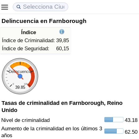
Delincuencia en Farnborough
Coste de vida
Precios de las propiedades
Calidad de Vida
Índice
Índice de Costo de Vida (Actual)
Índice de Precios de Inmuebles (Actual)
Índice de Calidad de Vida
Índice de Criminalidad:
39,85
Índice de Seguridad:
60,15
Índice de Costo de Vida
Índice de Precios de Inmuebles
Índice de Calidad de Vida (Actual)
Índice de costo de vida por país
Índice de Precios de Inmuebles por País
Índice de calidad de vida por país
Delincuencia
0
120
en aqaba
Delincuencia
39.85
Tasas de criminalidad en Farnborough, Reino
Calificación del Índice de Criminalidad
Unido
(Actual)
Nivel de criminalidad
43.18
Índice de Criminalidad
Aumento de la criminalidad en los últimos 3
62.50
años