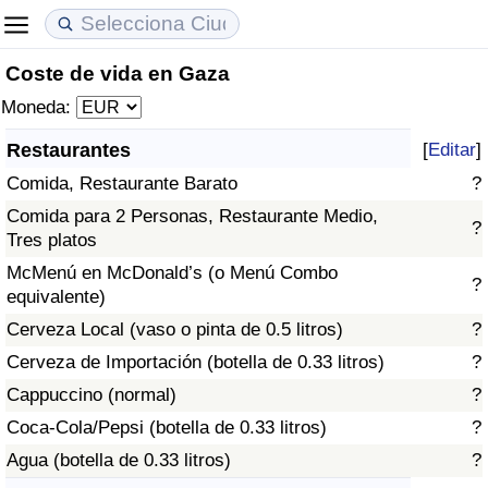
Coste de vida en Gaza
Coste de vida
Precios de las propiedades
Calidad de Vida
Moneda:
Índice de Costo de Vida (Actual)
Índice de Precios de Inmuebles (Actual)
Índice de Calidad de Vida
Restaurantes
[
Editar
]
Comida, Restaurante Barato
?
Índice de Costo de Vida
Índice de Precios de Inmuebles
Índice de Calidad de Vida (Actual)
Comida para 2 Personas, Restaurante Medio,
?
Tres platos
Índice de costo de vida por país
Índice de Precios de Inmuebles por País
Índice de calidad de vida por país
McMenú en McDonald’s (o Menú Combo
?
equivalente)
en aqaba
Delincuencia
Cerveza Local (vaso o pinta de 0.5 litros)
?
Calificación del Índice de Criminalidad
Cerveza de Importación (botella de 0.33 litros)
?
(Actual)
Cappuccino (normal)
?
Coca-Cola/Pepsi (botella de 0.33 litros)
?
Índice de Criminalidad
Agua (botella de 0.33 litros)
?