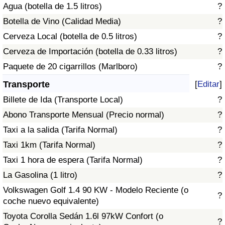
Agua (botella de 1.5 litros)
?
Tráfico
Botella de Vino (Calidad Media)
?
Índice de Tráfico
Cerveza Local (botella de 0.5 litros)
?
Cerveza de Importación (botella de 0.33 litros)
?
Índice de Tráfico (Actual)
Paquete de 20 cigarrillos (Marlboro)
?
Transporte
[
Editar
]
Índice de Tráfico por País
Billete de Ida (Transporte Local)
?
Abono Transporte Mensual (Precio normal)
?
Taxi a la salida (Tarifa Normal)
?
Taxi 1km (Tarifa Normal)
?
Taxi 1 hora de espera (Tarifa Normal)
?
La Gasolina (1 litro)
?
Volkswagen Golf 1.4 90 KW - Modelo Reciente (o
?
coche nuevo equivalente)
Toyota Corolla Sedán 1.6l 97kW Confort (o
?