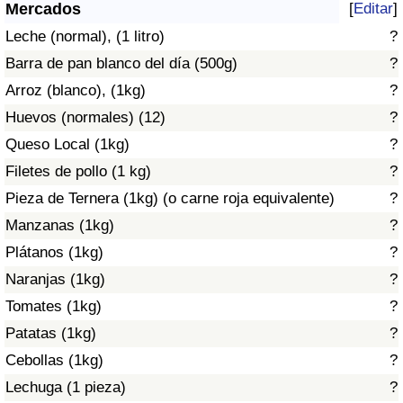
Índice de criminalidad por país
Mercados
[
Editar
]
Leche (normal), (1 litro)
?
Sanidad
Barra de pan blanco del día (500g)
?
Arroz (blanco), (1kg)
?
Índice de Sanidad (Actual)
Huevos (normales) (12)
?
Queso Local (1kg)
?
Índice de Sanidad
Filetes de pollo (1 kg)
?
Índice de Sanidad por País
Pieza de Ternera (1kg) (o carne roja equivalente)
?
Manzanas (1kg)
?
Contaminación
Plátanos (1kg)
?
Naranjas (1kg)
?
Índice de Contaminación (Actual)
Tomates (1kg)
?
Índice de contaminación
Patatas (1kg)
?
Cebollas (1kg)
?
Índice de Contaminación por País
Lechuga (1 pieza)
?