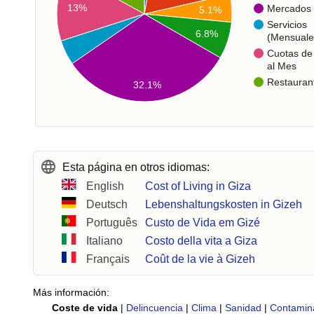
13%
Mercados
5.1%
Servicios
6.8%
(Mensuale
Cuotas de 
al Mes
Restauran
32.1%
Esta página en otros idiomas:
English
Cost of Living in Giza
Deutsch
Lebenshaltungskosten in Gizeh
Português
Custo de Vida em Gizé
Italiano
Costo della vita a Giza
Français
Coût de la vie à Gizeh
Más información:
Coste de vida
|
Delincuencia
|
Clima
|
Sanidad
|
Contamin