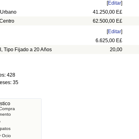
[
Editar
]
 Urbano
41.250,00 E£
 Centro
62.500,00 E£
[
Editar
]
6.625,00 E£
l, Tipo Fijado a 20 Años
20,00
es: 428
eses: 35
stico
 Compra
mento
e
patos
y Ocio