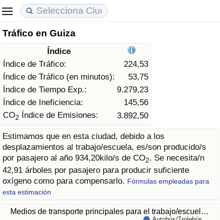
Tráfico en Guiza
Coste de vida
Precios de las propiedades
Calidad de Vida
Índice
Índice de Costo de Vida (Actual)
Índice de Precios de Inmuebles (Actual)
Índice de Calidad de Vida
Índice de Tráfico:
224,53
Índice de Tráfico (en minutos):
53,75
Índice de Costo de Vida
Índice de Precios de Inmuebles
Índice de Calidad de Vida (Actual)
Índice de Tiempo Exp.:
9.279,23
Índice de Ineficiencia:
145,56
Índice de costo de vida por país
Índice de Precios de Inmuebles por País
Índice de calidad de vida por país
CO
Índice de Emisiones:
3.892,50
2
Estimamos que en esta ciudad, debido a los
en aqaba
Delincuencia
desplazamientos al trabajo/escuela, es/son producido/s
por pasajero al año 934,20kilo/s de CO
. Se necesita/n
2
Calificación del Índice de Criminalidad
42,91 árboles por pasajero para producir suficiente
(Actual)
oxígeno como para compensarlo.
Fórmulas empleadas para
esta estimación
Índice de Criminalidad
Medios de transporte principales para el trabajo/escuel…
Autobús/Trolebús