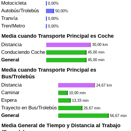
Motocicleta
0,00%
Tráfico
Autobús/Trolebús
50,00%
Tranvía
0,00%
Índice de Tráfico
Tren/Metro
0,00%
Índice de Tráfico (Actual)
Media cuando Transporte Principal es Coche
Distancia
30,00 km
Índice de Tráfico por País
Conduciendo Coche
45,00 min
General
45,00 min
Media cuando Transporte Principal es
Bus/Trolebús
Distancia
24,67 km
Caminar
10,00 min
Espera
13,33 min
Trayecto en Bus/Trolebús
26,67 min
General
56,67 min
Media General de Tiempo y Distancia al Trabajo