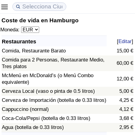
Coste de vida en Hamburgo
Coste de vida
Precios de las propiedades
Calidad de Vida
Moneda:
Índice de Costo de Vida (Actual)
Índice de Precios de Inmuebles (Actual)
Índice de Calidad de Vida
Restaurantes
[
Editar
]
Comida, Restaurante Barato
15,00 €
Índice de Costo de Vida
Índice de Precios de Inmuebles
Índice de Calidad de Vida (Actual)
Comida para 2 Personas, Restaurante Medio,
60,00 €
Tres platos
Índice de costo de vida por país
Índice de Precios de Inmuebles por País
Índice de calidad de vida por país
McMenú en McDonald’s (o Menú Combo
12,00 €
equivalente)
en aqaba
Delincuencia
Cerveza Local (vaso o pinta de 0.5 litros)
5,00 €
Calificación del Índice de Criminalidad
Cerveza de Importación (botella de 0.33 litros)
4,25 €
(Actual)
Cappuccino (normal)
4,12 €
Coca-Cola/Pepsi (botella de 0.33 litros)
3,68 €
Índice de Criminalidad
Agua (botella de 0.33 litros)
2,95 €