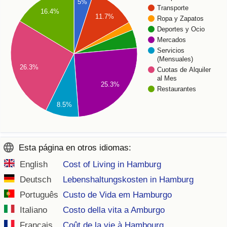
5%
Transporte
16.4%
11.7%
Ropa y Zapatos
Deportes y Ocio
Mercados
Servicios
(Mensuales)
26.3%
Cuotas de Alquiler
al Mes
25.3%
Restaurantes
8.5%
Esta página en otros idiomas:
English
Cost of Living in Hamburg
Deutsch
Lebenshaltungskosten in Hamburg
Português
Custo de Vida em Hamburgo
Italiano
Costo della vita a Amburgo
Français
Coût de la vie à Hambourg