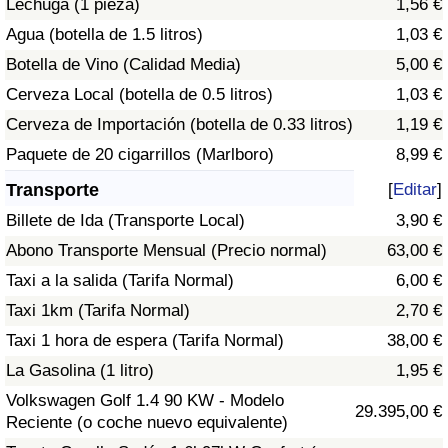
Lechuga (1 pieza)
1,56 €
Tráfico
Agua (botella de 1.5 litros)
1,03 €
Botella de Vino (Calidad Media)
5,00 €
Índice de Tráfico
Cerveza Local (botella de 0.5 litros)
1,03 €
Índice de Tráfico (Actual)
Cerveza de Importación (botella de 0.33 litros)
1,19 €
Paquete de 20 cigarrillos (Marlboro)
8,99 €
Índice de Tráfico por País
Transporte
[
Editar
]
Billete de Ida (Transporte Local)
3,90 €
Abono Transporte Mensual (Precio normal)
63,00 €
Taxi a la salida (Tarifa Normal)
6,00 €
Taxi 1km (Tarifa Normal)
2,70 €
Taxi 1 hora de espera (Tarifa Normal)
38,00 €
La Gasolina (1 litro)
1,95 €
Volkswagen Golf 1.4 90 KW - Modelo
29.395,00 €
Reciente (o coche nuevo equivalente)