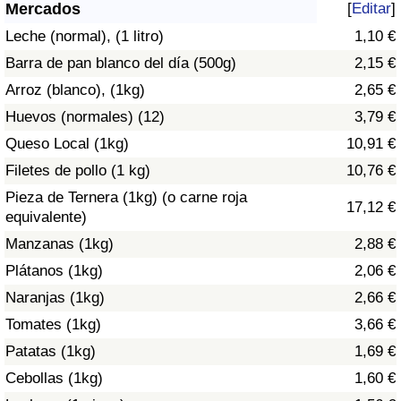
Índice de criminalidad por país
Mercados
[
Editar
]
Leche (normal), (1 litro)
1,10 €
Sanidad
Barra de pan blanco del día (500g)
2,15 €
Arroz (blanco), (1kg)
2,65 €
Índice de Sanidad (Actual)
Huevos (normales) (12)
3,79 €
Queso Local (1kg)
10,91 €
Índice de Sanidad
Filetes de pollo (1 kg)
10,76 €
Índice de Sanidad por País
Pieza de Ternera (1kg) (o carne roja
17,12 €
equivalente)
Contaminación
Manzanas (1kg)
2,88 €
Plátanos (1kg)
2,06 €
Índice de Contaminación (Actual)
Naranjas (1kg)
2,66 €
Tomates (1kg)
3,66 €
Índice de contaminación
Patatas (1kg)
1,69 €
Índice de Contaminación por País
Cebollas (1kg)
1,60 €