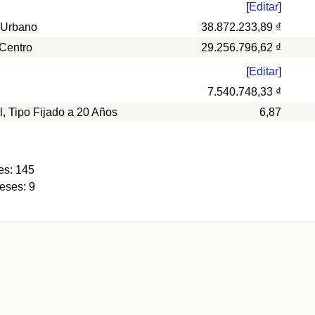
[
Editar
]
 Urbano
38.872.233,89 ₫
 Centro
29.256.796,62 ₫
[
Editar
]
7.540.748,33 ₫
l, Tipo Fijado a 20 Años
6,87
es: 145
eses: 9