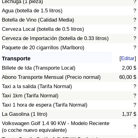
Lechuga (1 pieza)
?
Tráfico
Agua (botella de 1.5 litros)
?
Botella de Vino (Calidad Media)
?
Índice de Tráfico
Cerveza Local (botella de 0.5 litros)
?
Índice de Tráfico (Actual)
Cerveza de Importación (botella de 0.33 litros)
?
Paquete de 20 cigarrillos (Marlboro)
?
Índice de Tráfico por País
Transporte
[
Editar
]
Billete de Ida (Transporte Local)
2,00 $
Abono Transporte Mensual (Precio normal)
60,00 $
Taxi a la salida (Tarifa Normal)
?
Taxi 1km (Tarifa Normal)
?
Taxi 1 hora de espera (Tarifa Normal)
?
La Gasolina (1 litro)
1,37 $
Volkswagen Golf 1.4 90 KW - Modelo Reciente
?
(o coche nuevo equivalente)