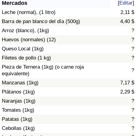
Índice de criminalidad por país
Mercados
[
Editar
]
Leche (normal), (1 litro)
2,11 $
Sanidad
Barra de pan blanco del día (500g)
4,40 $
Arroz (blanco), (1kg)
?
Índice de Sanidad (Actual)
Huevos (normales) (12)
?
Queso Local (1kg)
?
Índice de Sanidad
Filetes de pollo (1 kg)
?
Índice de Sanidad por País
Pieza de Ternera (1kg) (o carne roja
?
equivalente)
Contaminación
Manzanas (1kg)
7,17 $
Plátanos (1kg)
2,29 $
Índice de Contaminación (Actual)
Naranjas (1kg)
?
Tomates (1kg)
?
Índice de contaminación
Patatas (1kg)
?
Índice de Contaminación por País
Cebollas (1kg)
?