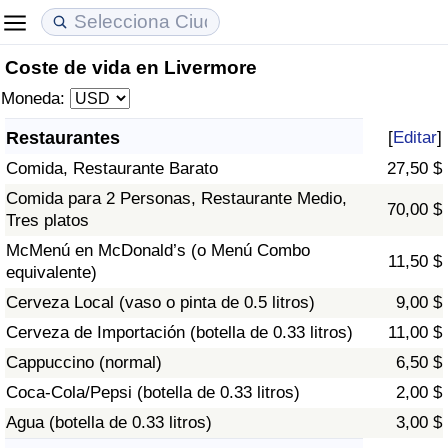
Coste de vida en Livermore
Coste de vida
Precios de las propiedades
Calidad de Vida
Moneda:
Índice de Costo de Vida (Actual)
Índice de Precios de Inmuebles (Actual)
Índice de Calidad de Vida
Restaurantes
[
Editar
]
Comida, Restaurante Barato
27,50 $
Índice de Costo de Vida
Índice de Precios de Inmuebles
Índice de Calidad de Vida (Actual)
Comida para 2 Personas, Restaurante Medio,
70,00 $
Tres platos
Índice de costo de vida por país
Índice de Precios de Inmuebles por País
Índice de calidad de vida por país
McMenú en McDonald’s (o Menú Combo
11,50 $
equivalente)
en aqaba
Delincuencia
Cerveza Local (vaso o pinta de 0.5 litros)
9,00 $
Calificación del Índice de Criminalidad
Cerveza de Importación (botella de 0.33 litros)
11,00 $
(Actual)
Cappuccino (normal)
6,50 $
Coca-Cola/Pepsi (botella de 0.33 litros)
2,00 $
Índice de Criminalidad
Agua (botella de 0.33 litros)
3,00 $