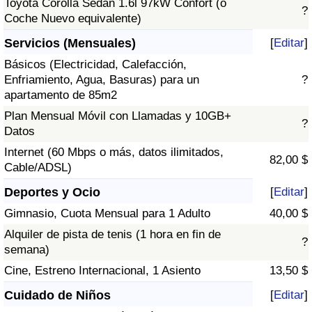
Toyota Corolla Sedán 1.6l 97kW Confort (o
?
Coche Nuevo equivalente)
Servicios (Mensuales)
[
Editar
]
Básicos (Electricidad, Calefacción,
Enfriamiento, Agua, Basuras) para un
?
apartamento de 85m2
Plan Mensual Móvil con Llamadas y 10GB+
?
Datos
Internet (60 Mbps o más, datos ilimitados,
82,00 $
Cable/ADSL)
Deportes y Ocio
[
Editar
]
Gimnasio, Cuota Mensual para 1 Adulto
40,00 $
Alquiler de pista de tenis (1 hora en fin de
?
semana)
Cine, Estreno Internacional, 1 Asiento
13,50 $
Cuidado de Niños
[
Editar
]