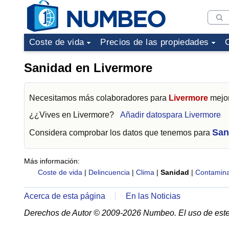
Coste de vida
Precios de las propiedades
Sanidad en Livermore
Necesitamos más colaboradores para
Livermore
mejor
¿¿Vives en
Livermore
?
Añadir datospara Livermore
San
Considera comprobar los datos que tenemos para
Más información:
Coste de vida
|
Delincuencia
|
Clima
|
Sanidad
|
Contamina
Acerca de esta página
En las Noticias
Derechos de Autor © 2009-2026 Numbeo. El uso de este 