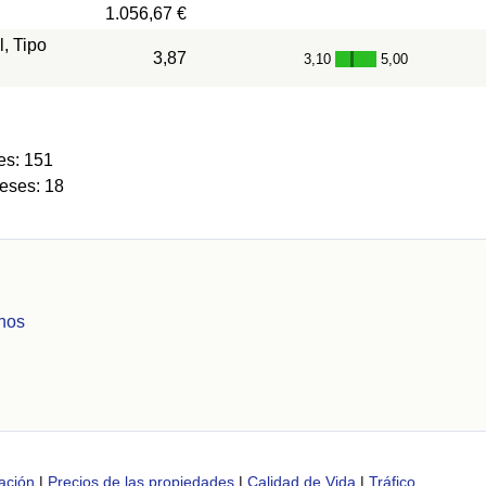
1.056,67 €
l, Tipo
3,87
3,10
5,00
-
es: 151
eses: 18
nhos
ación
|
Precios de las propiedades
|
Calidad de Vida
|
Tráfico