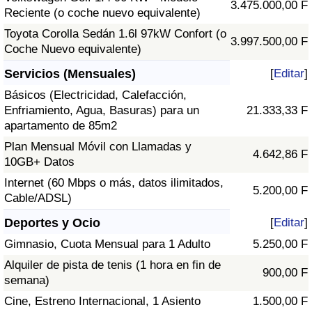
3.475.000,00 F
Reciente (o coche nuevo equivalente)
Toyota Corolla Sedán 1.6l 97kW Confort (o
3.997.500,00 F
Coche Nuevo equivalente)
Servicios (Mensuales)
[
Editar
]
Básicos (Electricidad, Calefacción,
Enfriamiento, Agua, Basuras) para un
21.333,33 F
apartamento de 85m2
Plan Mensual Móvil con Llamadas y
4.642,86 F
10GB+ Datos
Internet (60 Mbps o más, datos ilimitados,
5.200,00 F
Cable/ADSL)
Deportes y Ocio
[
Editar
]
Gimnasio, Cuota Mensual para 1 Adulto
5.250,00 F
Alquiler de pista de tenis (1 hora en fin de
900,00 F
semana)
Cine, Estreno Internacional, 1 Asiento
1.500,00 F