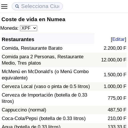
Coste de vida en Numea
Coste de vida
Precios de las propiedades
Calidad de Vida
Moneda:
Índice de Costo de Vida (Actual)
Índice de Precios de Inmuebles (Actual)
Índice de Calidad de Vida
Restaurantes
[
Editar
]
Comida, Restaurante Barato
2.200,00 F
Índice de Costo de Vida
Índice de Precios de Inmuebles
Índice de Calidad de Vida (Actual)
Comida para 2 Personas, Restaurante
12.000,00 F
Medio, Tres platos
Índice de costo de vida por país
Índice de Precios de Inmuebles por País
Índice de calidad de vida por país
McMenú en McDonald’s (o Menú Combo
1.500,00 F
equivalente)
en aqaba
Delincuencia
Cerveza Local (vaso o pinta de 0.5 litros)
1.000,00 F
Calificación del Índice de Criminalidad
Cerveza de Importación (botella de 0.33
775,00 F
(Actual)
litros)
Cappuccino (normal)
487,50 F
Índice de Criminalidad
Coca-Cola/Pepsi (botella de 0.33 litros)
210,00 F
Agua (botella de 0.33 litros)
133,33 F