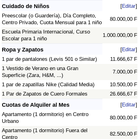
Cuidado de Niños
[
Editar
]
Preescolar (o Guardería), Día Completo,
80.000,00 F
Centro Privado, Cuota Mensual para 1 niño
Escuela Primaria Internacional, Curso
1.000.000,00 F
Escolar para 1 niño
Ropa y Zapatos
[
Editar
]
1 par de pantalones (Levis 501 o Similar)
11.666,67 F
1 Vestido de Verano en una Gran
7.000,00 F
Superficie (Zara, H&M, ...)
1 par de zapatillas Nike (Calidad Media)
10.500,00 F
1 Par de Zapatos de Cuero Formales
26.666,67 F
Cuotas de Alquiler al Mes
[
Editar
]
Apartamento (1 dormitorio) en Centro
80.000,00 F
Urbano
Apartamento (1 dormitorio) Fuera del
82.500,00 F
Centro