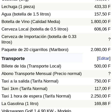
Tráfico
Lechuga (1 pieza)
433,33 F
Agua (botella de 1.5 litros)
157,50 F
Índice de Tráfico
Botella de Vino (Calidad Media)
1.800,00 F
Cerveza Local (botella de 0.5 litros)
606,06 F
Índice de Tráfico (Actual)
Cerveza de Importación (botella de 0.33
?
litros)
Índice de Tráfico por País
Paquete de 20 cigarrillos (Marlboro)
2.080,00 F
Transporte
[
Editar
]
Billete de Ida (Transporte Local)
500,00 F
Abono Transporte Mensual (Precio normal)
?
Taxi a la salida (Tarifa Normal)
750,00 F
Taxi 1km (Tarifa Normal)
117,00 F
Taxi 1 hora de espera (Tarifa Normal)
2.250,00 F
La Gasolina (1 litro)
169,88 F
Volkswagen Golf 1.4 90 KW - Modelo