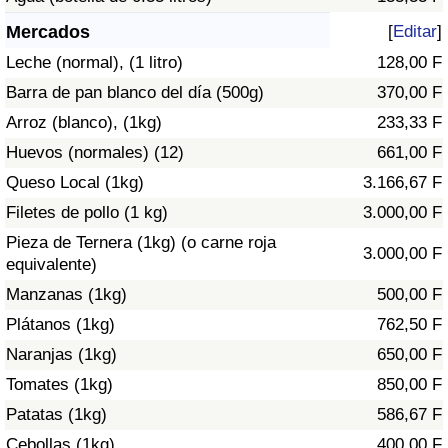
Índice de criminalidad por país
Mercados
[
Editar
]
Sanidad
Leche (normal), (1 litro)
128,00 F
Barra de pan blanco del día (500g)
370,00 F
Índice de Sanidad (Actual)
Arroz (blanco), (1kg)
233,33 F
Huevos (normales) (12)
661,00 F
Índice de Sanidad
Queso Local (1kg)
3.166,67 F
Índice de Sanidad por País
Filetes de pollo (1 kg)
3.000,00 F
Pieza de Ternera (1kg) (o carne roja
3.000,00 F
Contaminación
equivalente)
Manzanas (1kg)
500,00 F
Índice de Contaminación (Actual)
Plátanos (1kg)
762,50 F
Naranjas (1kg)
650,00 F
Índice de contaminación
Tomates (1kg)
850,00 F
Patatas (1kg)
586,67 F
Índice de Contaminación por País
Cebollas (1kg)
400,00 F