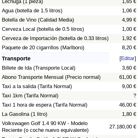
Lechuga (1 pieza)
1,65 €
Tráfico
Agua (botella de 1.5 litros)
1,06 €
Botella de Vino (Calidad Media)
4,99 €
Índice de Tráfico
Cerveza Local (botella de 0.5 litros)
1,00 €
Índice de Tráfico (Actual)
Cerveza de Importación (botella de 0.33 litros)
1,92 €
Paquete de 20 cigarrillos (Marlboro)
8,20 €
Índice de Tráfico por País
Transporte
[
Editar
]
Billete de Ida (Transporte Local)
3,60 €
Abono Transporte Mensual (Precio normal)
61,00 €
Taxi a la salida (Tarifa Normal)
9,00 €
Taxi 1km (Tarifa Normal)
?
Taxi 1 hora de espera (Tarifa Normal)
46,00 €
La Gasolina (1 litro)
1,80 €
Volkswagen Golf 1.4 90 KW - Modelo
27.180,00 €
Reciente (o coche nuevo equivalente)