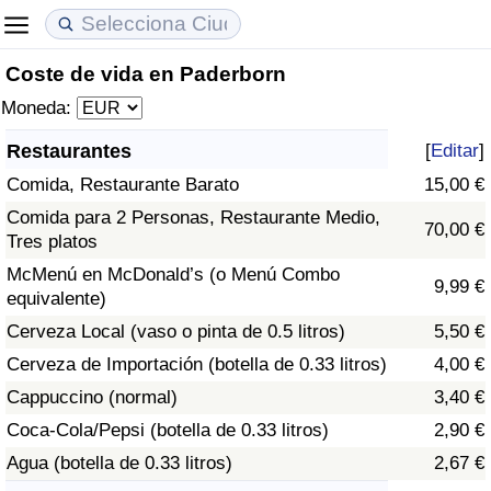
Coste de vida en Paderborn
Coste de vida
Precios de las propiedades
Calidad de Vida
Moneda:
Índice de Costo de Vida (Actual)
Índice de Precios de Inmuebles (Actual)
Índice de Calidad de Vida
Restaurantes
[
Editar
]
Comida, Restaurante Barato
15,00 €
Índice de Costo de Vida
Índice de Precios de Inmuebles
Índice de Calidad de Vida (Actual)
Comida para 2 Personas, Restaurante Medio,
70,00 €
Tres platos
Índice de costo de vida por país
Índice de Precios de Inmuebles por País
Índice de calidad de vida por país
McMenú en McDonald’s (o Menú Combo
9,99 €
equivalente)
en aqaba
Delincuencia
Cerveza Local (vaso o pinta de 0.5 litros)
5,50 €
Calificación del Índice de Criminalidad
Cerveza de Importación (botella de 0.33 litros)
4,00 €
(Actual)
Cappuccino (normal)
3,40 €
Coca-Cola/Pepsi (botella de 0.33 litros)
2,90 €
Índice de Criminalidad
Agua (botella de 0.33 litros)
2,67 €