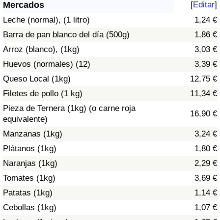
Índice de criminalidad por país
Mercados
[
Editar
]
Leche (normal), (1 litro)
1,24 €
Sanidad
Barra de pan blanco del día (500g)
1,86 €
Arroz (blanco), (1kg)
3,03 €
Índice de Sanidad (Actual)
Huevos (normales) (12)
3,39 €
Queso Local (1kg)
12,75 €
Índice de Sanidad
Filetes de pollo (1 kg)
11,34 €
Índice de Sanidad por País
Pieza de Ternera (1kg) (o carne roja
16,90 €
equivalente)
Contaminación
Manzanas (1kg)
3,24 €
Plátanos (1kg)
1,80 €
Índice de Contaminación (Actual)
Naranjas (1kg)
2,29 €
Tomates (1kg)
3,69 €
Índice de contaminación
Patatas (1kg)
1,14 €
Índice de Contaminación por País
Cebollas (1kg)
1,07 €