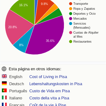
Transporte
9.8%
16.1%
Ropa y Zapatos
Deportes y Ocio
Mercados
Servicios
20.8%
(Mensuales)
Cuotas de Alquiler
al Mes
35.6%
Restaurantes
8%
Esta página en otros idiomas:
English
Cost of Living in Pisa
Deutsch
Lebenshaltungskosten in Pisa
Português
Custo de Vida em Pisa
Italiano
Costo della vita a Pisa
Français
Coût de la vie à Pise