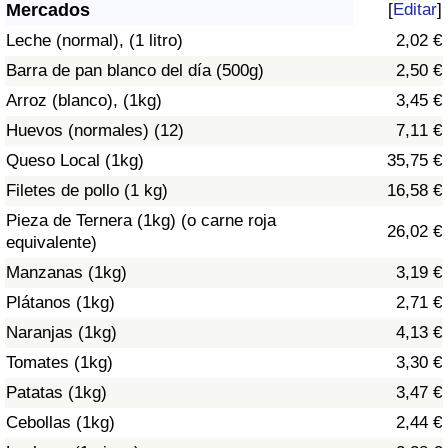
Índice de criminalidad por país
Mercados
[
Editar
]
Leche (normal), (1 litro)
2,02 €
Sanidad
Barra de pan blanco del día (500g)
2,50 €
Arroz (blanco), (1kg)
3,45 €
Índice de Sanidad (Actual)
Huevos (normales) (12)
7,11 €
Queso Local (1kg)
35,75 €
Índice de Sanidad
Filetes de pollo (1 kg)
16,58 €
Índice de Sanidad por País
Pieza de Ternera (1kg) (o carne roja
26,02 €
equivalente)
Contaminación
Manzanas (1kg)
3,19 €
Plátanos (1kg)
2,71 €
Índice de Contaminación (Actual)
Naranjas (1kg)
4,13 €
Tomates (1kg)
3,30 €
Índice de contaminación
Patatas (1kg)
3,47 €
Índice de Contaminación por País
Cebollas (1kg)
2,44 €