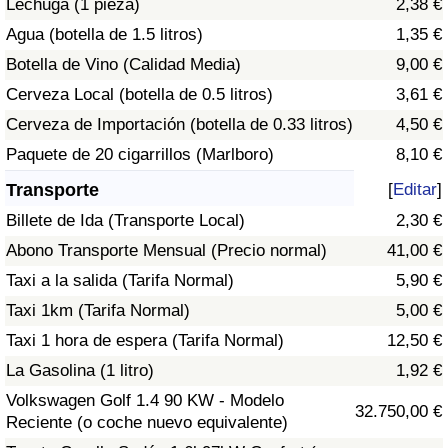
Lechuga (1 pieza)
2,38 €
Tráfico
Agua (botella de 1.5 litros)
1,35 €
Botella de Vino (Calidad Media)
9,00 €
Índice de Tráfico
Cerveza Local (botella de 0.5 litros)
3,61 €
Índice de Tráfico (Actual)
Cerveza de Importación (botella de 0.33 litros)
4,50 €
Paquete de 20 cigarrillos (Marlboro)
8,10 €
Índice de Tráfico por País
Transporte
[
Editar
]
Billete de Ida (Transporte Local)
2,30 €
Abono Transporte Mensual (Precio normal)
41,00 €
Taxi a la salida (Tarifa Normal)
5,90 €
Taxi 1km (Tarifa Normal)
5,00 €
Taxi 1 hora de espera (Tarifa Normal)
12,50 €
La Gasolina (1 litro)
1,92 €
Volkswagen Golf 1.4 90 KW - Modelo
32.750,00 €
Reciente (o coche nuevo equivalente)