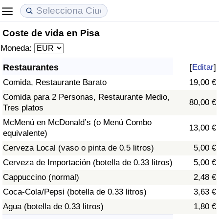
Coste de vida en Pisa
Coste de vida
Precios de las propiedades
Calidad de Vida
Moneda:
Índice de Costo de Vida (Actual)
Índice de Precios de Inmuebles (Actual)
Índice de Calidad de Vida
Restaurantes
[
Editar
]
Comida, Restaurante Barato
19,00 €
Índice de Costo de Vida
Índice de Precios de Inmuebles
Índice de Calidad de Vida (Actual)
Comida para 2 Personas, Restaurante Medio,
80,00 €
Tres platos
Índice de costo de vida por país
Índice de Precios de Inmuebles por País
Índice de calidad de vida por país
McMenú en McDonald’s (o Menú Combo
13,00 €
equivalente)
en aqaba
Delincuencia
Cerveza Local (vaso o pinta de 0.5 litros)
5,00 €
Calificación del Índice de Criminalidad
Cerveza de Importación (botella de 0.33 litros)
5,00 €
(Actual)
Cappuccino (normal)
2,48 €
Coca-Cola/Pepsi (botella de 0.33 litros)
3,63 €
Índice de Criminalidad
Agua (botella de 0.33 litros)
1,80 €