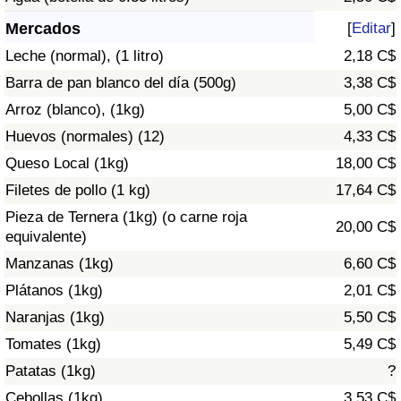
Índice de criminalidad por país
Mercados
[
Editar
]
Sanidad
Leche (normal), (1 litro)
2,18 C$
Barra de pan blanco del día (500g)
3,38 C$
Índice de Sanidad (Actual)
Arroz (blanco), (1kg)
5,00 C$
Huevos (normales) (12)
4,33 C$
Índice de Sanidad
Queso Local (1kg)
18,00 C$
Índice de Sanidad por País
Filetes de pollo (1 kg)
17,64 C$
Pieza de Ternera (1kg) (o carne roja
20,00 C$
Contaminación
equivalente)
Manzanas (1kg)
6,60 C$
Índice de Contaminación (Actual)
Plátanos (1kg)
2,01 C$
Naranjas (1kg)
5,50 C$
Índice de contaminación
Tomates (1kg)
5,49 C$
Patatas (1kg)
?
Índice de Contaminación por País
Cebollas (1kg)
3,53 C$