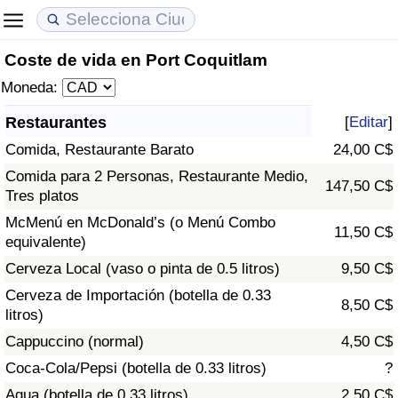
Coste de vida en Port Coquitlam
Coste de vida
Precios de las propiedades
Calidad de Vida
Moneda:
Índice de Costo de Vida (Actual)
Índice de Precios de Inmuebles (Actual)
Índice de Calidad de Vida
Restaurantes
[
Editar
]
Comida, Restaurante Barato
24,00 C$
Índice de Costo de Vida
Índice de Precios de Inmuebles
Índice de Calidad de Vida (Actual)
Comida para 2 Personas, Restaurante Medio,
147,50 C$
Tres platos
Índice de costo de vida por país
Índice de Precios de Inmuebles por País
Índice de calidad de vida por país
McMenú en McDonald’s (o Menú Combo
11,50 C$
equivalente)
en aqaba
Delincuencia
Cerveza Local (vaso o pinta de 0.5 litros)
9,50 C$
Calificación del Índice de Criminalidad
Cerveza de Importación (botella de 0.33
8,50 C$
(Actual)
litros)
Cappuccino (normal)
4,50 C$
Índice de Criminalidad
Coca-Cola/Pepsi (botella de 0.33 litros)
?
Agua (botella de 0.33 litros)
2,50 C$