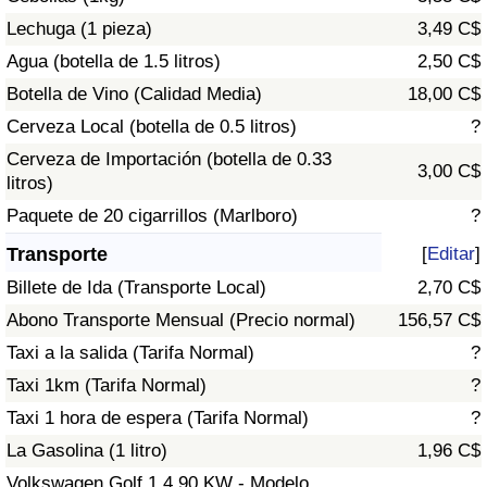
Tráfico
Lechuga (1 pieza)
3,49 C$
Agua (botella de 1.5 litros)
2,50 C$
Índice de Tráfico
Botella de Vino (Calidad Media)
18,00 C$
Cerveza Local (botella de 0.5 litros)
?
Índice de Tráfico (Actual)
Cerveza de Importación (botella de 0.33
3,00 C$
litros)
Índice de Tráfico por País
Paquete de 20 cigarrillos (Marlboro)
?
Transporte
[
Editar
]
Billete de Ida (Transporte Local)
2,70 C$
Abono Transporte Mensual (Precio normal)
156,57 C$
Taxi a la salida (Tarifa Normal)
?
Taxi 1km (Tarifa Normal)
?
Taxi 1 hora de espera (Tarifa Normal)
?
La Gasolina (1 litro)
1,96 C$
Volkswagen Golf 1.4 90 KW - Modelo