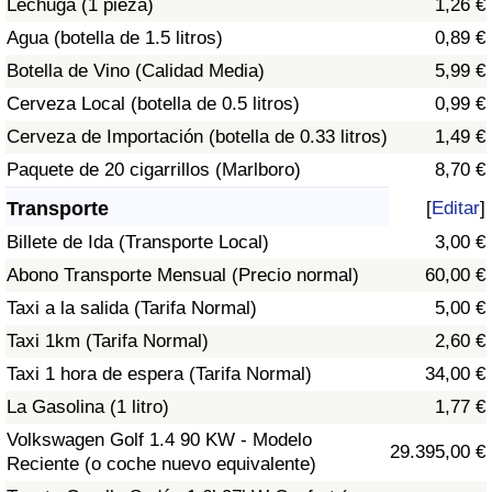
Lechuga (1 pieza)
1,26 €
Tráfico
Agua (botella de 1.5 litros)
0,89 €
Botella de Vino (Calidad Media)
5,99 €
Índice de Tráfico
Cerveza Local (botella de 0.5 litros)
0,99 €
Índice de Tráfico (Actual)
Cerveza de Importación (botella de 0.33 litros)
1,49 €
Paquete de 20 cigarrillos (Marlboro)
8,70 €
Índice de Tráfico por País
Transporte
[
Editar
]
Billete de Ida (Transporte Local)
3,00 €
Abono Transporte Mensual (Precio normal)
60,00 €
Taxi a la salida (Tarifa Normal)
5,00 €
Taxi 1km (Tarifa Normal)
2,60 €
Taxi 1 hora de espera (Tarifa Normal)
34,00 €
La Gasolina (1 litro)
1,77 €
Volkswagen Golf 1.4 90 KW - Modelo
29.395,00 €
Reciente (o coche nuevo equivalente)