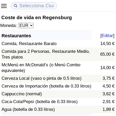
Coste de vida en Regensburg
Coste de vida
Precios de las propiedades
Calidad de Vida
Moneda:
Índice de Costo de Vida (Actual)
Índice de Precios de Inmuebles (Actual)
Índice de Calidad de Vida
Restaurantes
[
Editar
]
Comida, Restaurante Barato
14,50 €
Índice de Costo de Vida
Índice de Precios de Inmuebles
Índice de Calidad de Vida (Actual)
Comida para 2 Personas, Restaurante Medio,
65,00 €
Tres platos
Índice de costo de vida por país
Índice de Precios de Inmuebles por País
Índice de calidad de vida por país
McMenú en McDonald’s (o Menú Combo
14,00 €
equivalente)
en aqaba
Delincuencia
Cerveza Local (vaso o pinta de 0.5 litros)
3,75 €
Calificación del Índice de Criminalidad
Cerveza de Importación (botella de 0.33 litros)
4,50 €
(Actual)
Cappuccino (normal)
3,62 €
Coca-Cola/Pepsi (botella de 0.33 litros)
2,91 €
Índice de Criminalidad
Agua (botella de 0.33 litros)
1,89 €