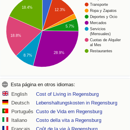
Transporte
18.4%
12.3%
Ropa y Zapatos
Deportes y Ocio
Mercados
5.7%
Servicios
(Mensuales)
18.8%
Cuotas de Alquiler
al Mes
Restaurantes
28.9%
8.7%
Esta página en otros idiomas:
English
Cost of Living in Regensburg
Deutsch
Lebenshaltungskosten in Regensburg
Português
Custo de Vida em Regensburg
Italiano
Costo della vita a Regensburg
Français
Coût de la vie à Regensburg