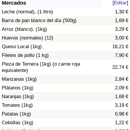
Índice de criminalidad por país
Mercados
[
Editar
]
Leche (normal), (1 litro)
1,30 €
Sanidad
Barra de pan blanco del día (500g)
1,69 €
Arroz (blanco), (1kg)
3,29 €
Índice de Sanidad (Actual)
Huevos (normales) (12)
3,00 €
Queso Local (1kg)
16,21 €
Índice de Sanidad
Filetes de pollo (1 kg)
7,90 €
Índice de Sanidad por País
Pieza de Ternera (1kg) (o carne roja
22,74 €
equivalente)
Contaminación
Manzanas (1kg)
2,84 €
Plátanos (1kg)
2,09 €
Índice de Contaminación (Actual)
Naranjas (1kg)
1,68 €
Tomates (1kg)
3,19 €
Índice de contaminación
Patatas (1kg)
0,98 €
Índice de Contaminación por País
Cebollas (1kg)
1,22 €