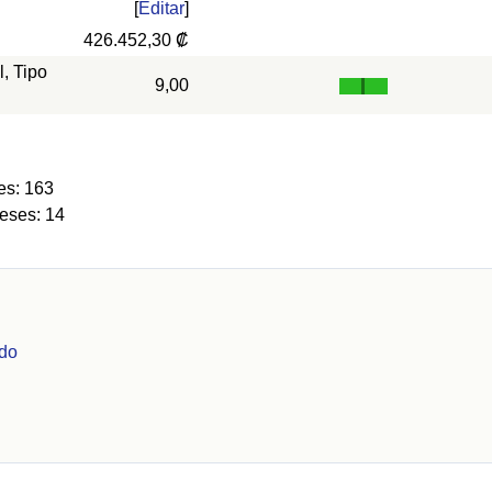
[
Editar
]
426.452,30 ₡
l, Tipo
9,00
es: 163
eses: 14
ndo