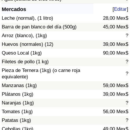
Índice de criminalidad por país
Mercados
[
Editar
]
Sanidad
Leche (normal), (1 litro)
28,00 Mex$
Barra de pan blanco del día (500g)
45,00 Mex$
Índice de Sanidad (Actual)
Arroz (blanco), (1kg)
?
Huevos (normales) (12)
39,00 Mex$
Índice de Sanidad
Queso Local (1kg)
90,00 Mex$
Índice de Sanidad por País
Filetes de pollo (1 kg)
?
Pieza de Ternera (1kg) (o carne roja
?
Contaminación
equivalente)
Manzanas (1kg)
59,00 Mex$
Índice de Contaminación (Actual)
Plátanos (1kg)
39,00 Mex$
Naranjas (1kg)
?
Índice de contaminación
Tomates (1kg)
56,00 Mex$
Patatas (1kg)
?
Índice de Contaminación por País
Cebollas (1kg)
49,00 Mex$