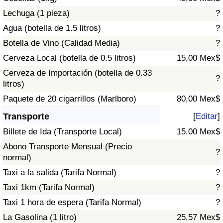
Tráfico
Lechuga (1 pieza)
?
Agua (botella de 1.5 litros)
?
Índice de Tráfico
Botella de Vino (Calidad Media)
?
Cerveza Local (botella de 0.5 litros)
15,00 Mex$
Índice de Tráfico (Actual)
Cerveza de Importación (botella de 0.33
?
litros)
Índice de Tráfico por País
Paquete de 20 cigarrillos (Marlboro)
80,00 Mex$
Transporte
[
Editar
]
Billete de Ida (Transporte Local)
15,00 Mex$
Abono Transporte Mensual (Precio
?
normal)
Taxi a la salida (Tarifa Normal)
?
Taxi 1km (Tarifa Normal)
?
Taxi 1 hora de espera (Tarifa Normal)
?
La Gasolina (1 litro)
25,57 Mex$