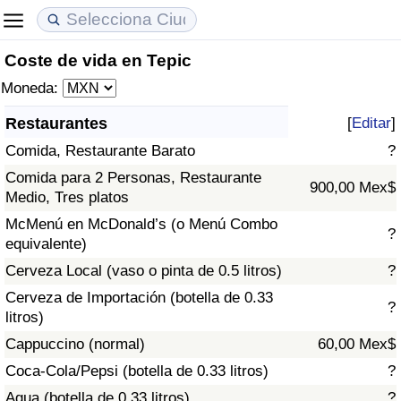
Coste de vida en Tepic
Coste de vida
Precios de las propiedades
Calidad de Vida
Moneda:
Índice de Costo de Vida (Actual)
Índice de Precios de Inmuebles (Actual)
Índice de Calidad de Vida
Restaurantes
[
Editar
]
Comida, Restaurante Barato
?
Índice de Costo de Vida
Índice de Precios de Inmuebles
Índice de Calidad de Vida (Actual)
Comida para 2 Personas, Restaurante
900,00 Mex$
Medio, Tres platos
Índice de costo de vida por país
Índice de Precios de Inmuebles por País
Índice de calidad de vida por país
McMenú en McDonald’s (o Menú Combo
?
equivalente)
en aqaba
Delincuencia
Cerveza Local (vaso o pinta de 0.5 litros)
?
Calificación del Índice de Criminalidad
Cerveza de Importación (botella de 0.33
?
(Actual)
litros)
Cappuccino (normal)
60,00 Mex$
Índice de Criminalidad
Coca-Cola/Pepsi (botella de 0.33 litros)
?
Agua (botella de 0.33 litros)
?